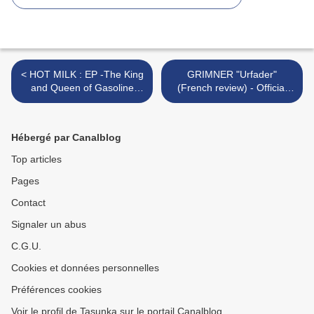
< HOT MILK : EP -The King
GRIMNER "Urfader"
and Queen of Gasoline
(French review) - Official
(French Review) - Official
Videos "Västerled" /
Videos - Tour Dates
"Hämtad av Valkyrior" >
(France - Bataclan-8 oct
Hébergé par Canalblog
2022)
Top articles
Pages
Contact
Signaler un abus
C.G.U.
Cookies et données personnelles
Préférences cookies
Voir le profil de Tasunka sur le portail Canalblog