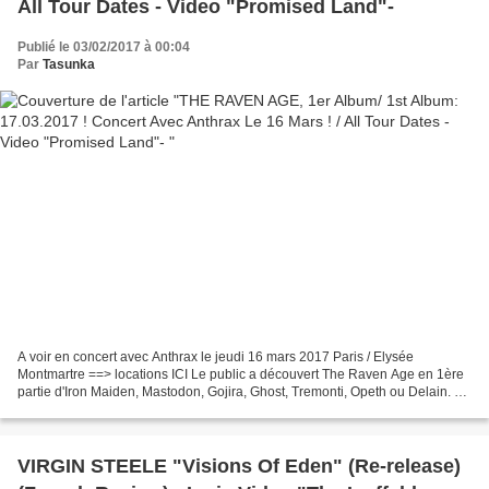
All Tour Dates - Video "Promised Land"-
Publié le 03/02/2017 à 00:04
Par
Tasunka
A voir en concert avec Anthrax le jeudi 16 mars 2017 Paris / Elysée
Montmartre ==> locations ICI Le public a découvert The Raven Age en 1ère
partie d'Iron Maiden, Mastodon, Gojira, Ghost, Tremonti, Opeth ou Delain. En
2016 le groupe sortait un EP et se...
VIRGIN STEELE "Visions Of Eden" (Re-release)