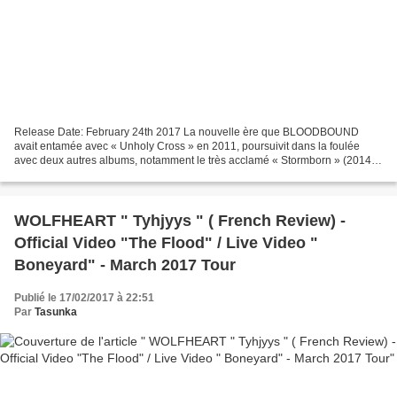
Release Date: February 24th 2017 La nouvelle ère que BLOODBOUND
avait entamée avec « Unholy Cross » en 2011, poursuivit dans la foulée
avec deux autres albums, notamment le très acclamé « Stormborn » (2014),
à savoir, celle d’un retour à leur son originel...
WOLFHEART " Tyhjyys " ( French Review) -
Official Video "The Flood" / Live Video "
Boneyard" - March 2017 Tour
Publié le 17/02/2017 à 22:51
Par
Tasunka