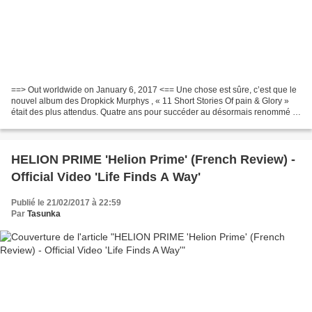
==> Out worldwide on January 6, 2017 <== Une chose est sûre, c’est que le
nouvel album des Dropkick Murphys , « 11 Short Stories Of pain & Glory »
était des plus attendus. Quatre ans pour succéder au désormais renommé «
Signed And Sealed In Blood », le...
HELION PRIME 'Helion Prime' (French Review) -
Official Video 'Life Finds A Way'
Publié le 21/02/2017 à 22:59
Par
Tasunka