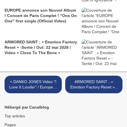
EUROPE annonce son Nouvel Album
! Concert de Paris Complet ! "One On
One" first single (Official Video)
ARMORED SAINT ; « Emotion Factory
Reset » -Sortie / Out: 22 mai 2026 /
Video « Close To The Bone »
< DANKO JONES Video "I
ARMORED SAINT ; «
Love It Louder" / European
Emotion Factory Reset » -
& UK Dates For The "Rising
Sortie / Out: 22 mai 2026 /
Tour 2026"!
Video « Close To The Bone
» >
Hébergé par Canalblog
Top articles
Pages