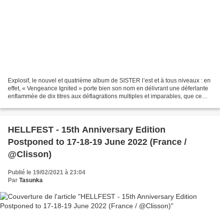
Explosif, le nouvel et quatrième album de SISTER l’est et à tous niveaux : en
effet, « Vengeance Ignited » porte bien son nom en délivrant une déferlante
enflammée de dix titres aux déflagrations multiples et imparables, que ce
soit en assénant avec brio...
HELLFEST - 15th Anniversary Edition
Postponed to 17-18-19 June 2022 (France /
@Clisson)
Publié le 19/02/2021 à 23:04
Par
Tasunka