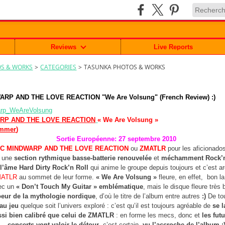
Reviews
Live Reports
S & WORKS
>
CATEGORIES
>
TASUNKA PHOTOS & WORKS
RP AND THE LOVE REACTION "We Are Volsung" (French Review) :)
RP AND THE LOVE REACTION
« We Are Volsung »
ammer
)
Sortie Européenne: 27 septembre 2010
C MINDWARP AND THE LOVE REACTION
ou
ZMATLR
pour les aficionado
c une
section rythmique basse-batterie renouvelée
et
méchamment Rock’n
l’âme Hard Dirty Rock’n Roll
qui anime le groupe depuis toujours et c’est a
ATLR
au sommet de leur forme.
« We Are Volsung »
fleure, en effet, bon l
ec un
« Don’t Touch My Guitar » emblématique
, mais le disque fleure très
oeur de la mythologie nordique
, d’où le titre de l’album entre autres
:)
De to
au jeu
quelque soit l’univers exploré : c’est qu’il est toujours agréable de
se l
ssi bien calibré que celui de ZMATLR
: en forme les mecs, donc et
les futu
concerts vont valoir le détour
, c’est certain,
vu l’accroche de l’album :