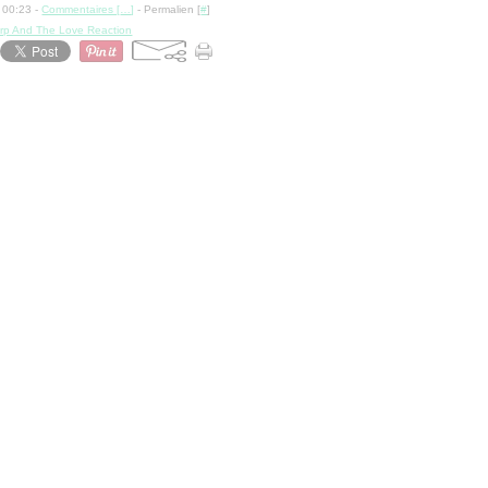
 00:23 -
Commentaires [
…
]
- Permalien [
#
]
rp And The Love Reaction