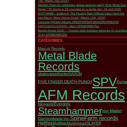
The "Rising Tour 2026"!
Wacken Open Air celebrates global warm-up party! “One World One
Stage,” 35 shows in 35 countries on a single day: 18 april 2026
GOTTHARD - Smiling In The Pouring Rain (Official Video) from the
mini Album "More Stereo Crush" (March 13th, 2026)
Concerts @Paris+Albums CREEPER/DAYSEEKER/URNE/KID
KAPICHI/COLDSTEEL: Merci SPINEFARM Rec,
Bonne Annee 2026 ❕ : Trouvez votre bonheur parmi les 41 tournées
😉 by GARMONBOZIA
CATÉGORIES
Mascot Records
Metal Blade
Records
stratovarius
Koritni
SAXON
SPV
FIVE FINGER DEATH PUNCH
Europ
AFM Records
Evergrey
Nitrogods
Steamhammer
Iron Maiden
SpineFarm records
Garmonbozia Inc.
Hellfest
SLAYER
Motörhead
Anthrax