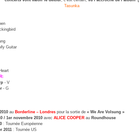
Tasunka
ben
ckingbird
ung
My Guitar
Heart
R:
rp
- V
er
- G
 2010
au
Borderline – Londres
pour la sortie de
« We Are Volsung »
10 / 1er novembre 2010
avec
ALICE COOPER
au
Roundhouse
0
: Tournée Européenne
er 2011
: Tournée US