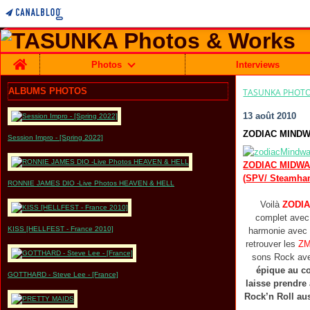
Home
Photos
Interviews
ALBUMS PHOTOS
TASUNKA PHOTO
13 août 2010
ZODIAC MINDWA
Session Impro - [Spring 2022]
ZODIAC MIDWA
(
SPV/ Steamh
RONNIE JAMES DIO -Live Photos HEAVEN & HELL
Voilà
ZODIA
complet ave
KISS [HELLFEST - France 2010]
harmonie avec
retrouver les
ZM
sons Rock av
épique au c
GOTTHARD - Steve Lee - [France]
laisse prendre 
Rock’n Roll au