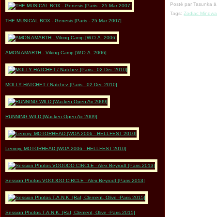
Posté par Tasunka à
Tags:
Zodiac Mindwa
THE MUSICAL BOX - Genesis [Paris - 25 Mar 2007]
AMON AMARTH - Viking Camp [W.O.A. 2006]
MOLLY HATCHET / Natchez [Paris - 02 Dec 2010]
RUNNING WILD [Wacken Open Air 2009]
Lemmy, MOTÖRHEAD [WOA 2006 - HELLFEST 2010]
Session Photos VOODOO CIRCLE - Alex Beyrodt [Paris 2013]
Session Photos T.A.N.K. [Raf, Clement, Olive -Paris 2015]