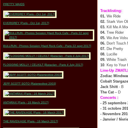
PRETTY MAIDS
Tracklisting:
01.
We Ride
02.
Stark Von O
EVERGREY [Paris - Oct 1st, 2017]
03.
Kill Me A Mo
04.
Tree Rider
05.
We Are Vols
06.
Don't Touch 
BULLRUN - Photos Session [Hard Rock Cafe - Paris 22 sept 2017]
07.
Die Pretty
08.
Lucille
09.
White Trash
10
. Key to Your 
FLOGGING MOLLY / CELKILT [Bataclan - Paris 4 July 2017]
Line-Up ZMATL
Zodiac Mindwa
Cobalt Stargaz
JEFF SCOTT SOTO {Raismesfest 2003]
Jack Shitt
- B
The Cat
– D
Concerts :
ANTHRAX [Paris - 16 March 2017]
- 25 septembre
- 31 octobre 20
- Novembre 201
- Janvier / févri
THE RAVEN AGE [Paris - 16 March 2017]