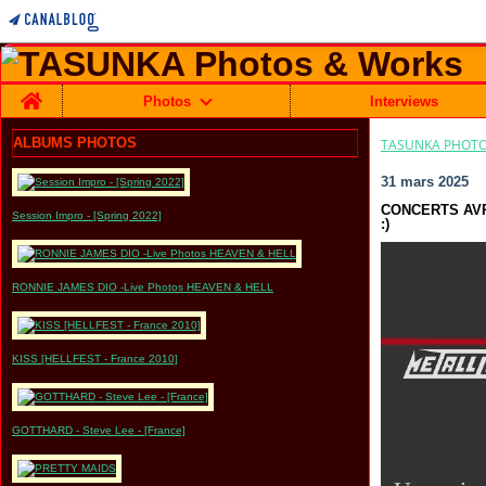
Home
Photos
Interviews
ALBUMS PHOTOS
TASUNKA PHOTO
31 mars 2025
CONCERTS AVRIL
Session Impro - [Spring 2022]
:)
RONNIE JAMES DIO -Live Photos HEAVEN & HELL
KISS [HELLFEST - France 2010]
GOTTHARD - Steve Lee - [France]