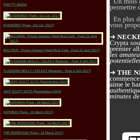
Un mois d'
PRETTY MAIDS
permettre d
En plus de
vous propo
EVERGREY [Paris - Oct 1st, 2017]
➜
NECK
Crypta sou
premier al
BULLRUN - Photos Session [Hard Rock Cafe - Paris 22 sept 2017]
les amateu
potentielle
➜
THE N
FLOGGING MOLLY / CELKILT [Bataclan - Paris 4 July 2017]
commence ju
aime le har
authentiqu
JEFF SCOTT SOTO {Raismesfest 2003]
minutes de
ANTHRAX [Paris - 16 March 2017]
THE RAVEN AGE [Paris - 16 March 2017]