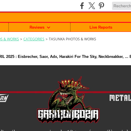
Reviews
Live Reports
S & WORKS
>
CATEGORIES
>
TASUNKA PHOTOS & WORKS
 2025 : Eisbrecher, Saor, Adx, Harakiri For The Sky, Neckbreakker, 