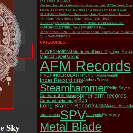
The "Rising Tour 2026"!
Wacken Open Air celebrates global warm-up party! “One World One
Stage,” 35 shows in 35 countries on a single day: 18 april 2026
GOTTHARD - Smiling In The Pouring Rain (Official Video) from the
mini Album "More Stereo Crush" (March 13th, 2026)
Concerts @Paris+Albums CREEPER/DAYSEEKER/URNE/KID
KAPICHI/COLDSTEEL: Merci SPINEFARM Rec,
Bonne Annee 2026 ❕ : Trouvez votre bonheur parmi les 41 tournées
😉 by GARMONBOZIA
CATÉGORIES
Hellfest
SLAYER
Motörhead
Orden Ogan
Iron Maide
Mascot Label Group
AFM Records
FIVE FINGER DEATH PUNCH
Amon Amarth
Indie Recordings
Anthrax
Europe
Steamhammer
Philip Sayce
SpineFarm records
Gotthard
UDR Music
Garmonbozia Inc.
SAXON
Long Branch Records
BMG
Mascot Records
SPV
Evergrey
stratovarius
Nitrogods
Metal Blade