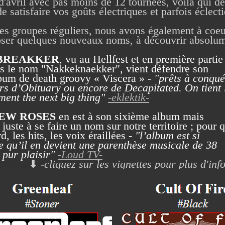
avril avec pas moins de 12 tournées, voilà qui de
e satisfaire vos goûts électriques et parfois éclect
s groupes réguliers, nous avons également à coeu
ser quelques nouveaux noms, à découvrir absolum
BREAKKER
, vu au Hellfest et en première partie
s le nom "Nakkeknaekker", vient défendre son
bum de death groovy « Viscera » -
"prêts à conqué
rs d’Obituary ou encore de Decapitated. On tient 
ment the next big thing"
-eklektik-
EW ROSES
en est à son sixième album mais
ste à se faire un nom sur notre territoire ; pour q
d, les hits, les voix éraillées -
"l’album est si
e qu’il en devient une parenthèse musicale de 38
 pur plaisir"
-Loud TV-
⬇
-cliquez sur les vignettes pour plus d'info