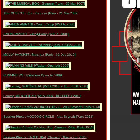
THE MUSICAL BOX - Genesis [Paris - 25 Mar 2007]
AMON AMARTH - Viking Camp [W.O.A. 2006]
MOLLY HATCHET / Natchez [Paris - 02 Dec 2010]
RUNNING WILD [Wacken Open Air 2009]
Lemmy, MOTÖRHEAD [WOA 2006 - HELLFEST 2010]
Session Photos VOODOO CIRCLE - Alex Beyrodt [Paris 2013]
Session Photos T.A.N.K. [Raf, Clement, Olive -Paris 2015]