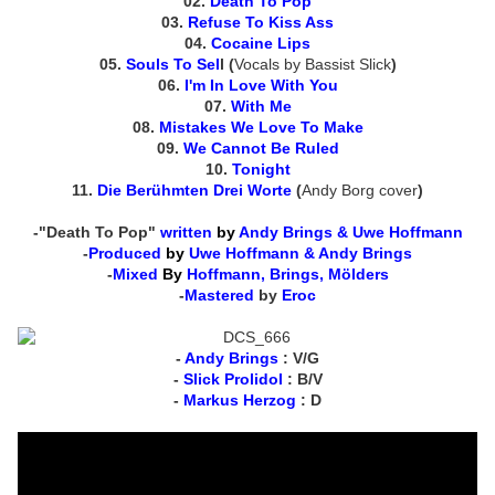
02.
Death To Pop
03.
Refuse To Kiss Ass
04.
Cocaine Lips
05.
Souls To Sel
l (
Vocals by Bassist Slick
)
06.
I'm In Love With You
07.
With Me
08.
Mistakes We Love To Make
09.
We Cannot Be Ruled
10.
Tonight
11.
Die Berühmten Drei Worte
(
Andy Borg cover
)
-"Death To Pop"
written
by
Andy Brings & Uwe Hoffmann
-
Produced
by
Uwe Hoffmann & Andy Brings
-
Mixed
By
Hoffmann, Brings, Mölders
-
Mastered
by
Eroc
-
Andy Brings
: V/G
-
Slick Prolidol
: B/V
-
Markus Herzog
: D