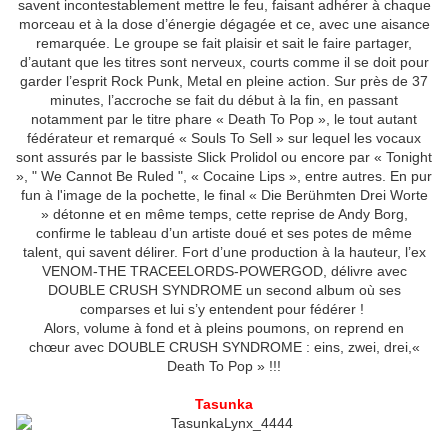
savent incontestablement mettre le feu, faisant adhérer à chaque
morceau et à la dose d’énergie dégagée et ce, avec une aisance
remarquée. Le groupe se fait plaisir et sait le faire partager,
d’autant que les titres sont nerveux, courts comme il se doit pour
garder l’esprit Rock Punk, Metal en pleine action. Sur près de 37
minutes, l’accroche se fait du début à la fin, en passant
notamment par le titre phare « Death To Pop », le tout autant
fédérateur et remarqué « Souls To Sell » sur lequel les vocaux
sont assurés par le bassiste Slick Prolidol ou encore par « Tonight
», " We Cannot Be Ruled ", « Cocaine Lips », entre autres. En pur
fun à l'image de la pochette, le final « Die Berühmten Drei Worte
» détonne et en même temps, cette reprise de Andy Borg,
confirme le tableau d’un artiste doué et ses potes de même
talent, qui savent délirer. Fort d’une production à la hauteur, l’ex
VENOM-THE TRACEELORDS-POWERGOD, délivre avec
DOUBLE CRUSH SYNDROME un second album où ses
comparses et lui s’y entendent pour fédérer !
Alors, volume à fond et à pleins poumons, on reprend en
chœur avec DOUBLE CRUSH SYNDROME : eins, zwei, drei,«
Death To Pop » !!!
Tasunka