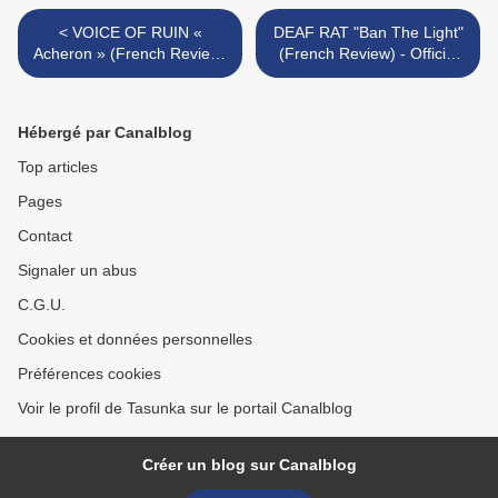
< VOICE OF RUIN «
DEAF RAT "Ban The Light"
Acheron » (French Review)
(French Review) - Official
- Official Videos
Videos "Fallen Angels" /
"Thanatophobia" / "Salem"
"Hail The End Of Days" >
Hébergé par Canalblog
Top articles
Pages
Contact
Signaler un abus
C.G.U.
Cookies et données personnelles
Préférences cookies
Voir le profil de Tasunka sur le portail Canalblog
Créer un blog sur Canalblog