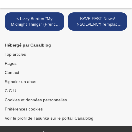
< Lizzy Borden "My
KAVE FEST News/
Midnight Things" (French
INSOLVENCY remplace
Review) - Lyric Video "My
TEMNEIN ! >
Midnight Things" / Official
Video "Long May They
Hébergé par Canalblog
Haunt Us"
Top articles
Pages
Contact
Signaler un abus
C.G.U.
Cookies et données personnelles
Préférences cookies
Voir le profil de Tasunka sur le portail Canalblog