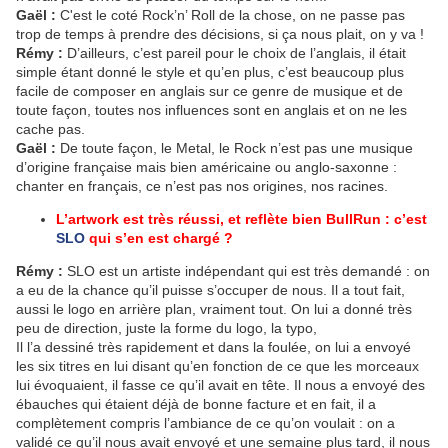
Gaël :
C'est le coté Rock’n’ Roll de la chose, on ne passe pas
trop de temps à prendre des décisions, si ça nous plait, on y va !
Rémy :
D’ailleurs, c’est pareil pour le choix de l’anglais, il était
simple étant donné le style et qu’en plus, c’est beaucoup plus
facile de composer en anglais sur ce genre de musique et de
toute façon, toutes nos influences sont en anglais et on ne les
cache pas.
Gaël :
De toute façon, le Metal, le Rock n’est pas une musique
d’origine française mais bien américaine ou anglo-saxonne :
chanter en français, ce n’est pas nos origines, nos racines.
L’artwork est très réussi, et reflète bien BullRun : c’est
SLO
qui s’en est chargé ?
Rémy :
SLO est un artiste indépendant qui est très demandé : on
a eu de la chance qu’il puisse s’occuper de nous. Il a tout fait,
aussi le logo en arrière plan, vraiment tout. On lui a donné très
peu de direction, juste la forme du logo, la typo,
Il l’a dessiné très rapidement et dans la foulée, on lui a envoyé
les six titres en lui disant qu’en fonction de ce que les morceaux
lui évoquaient, il fasse ce qu’il avait en tête. Il nous a envoyé des
ébauches qui étaient déjà de bonne facture et en fait, il a
complètement compris l’ambiance de ce qu’on voulait : on a
validé ce qu’il nous avait envoyé et une semaine plus tard, il nous