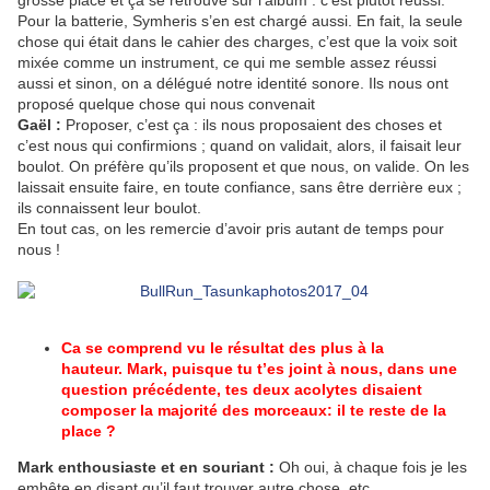
grosse place et ça se retrouve sur l’album : c’est plutôt réussi.
Pour la batterie, Symheris s’en est chargé aussi. En fait, la seule
chose qui était dans le cahier des charges, c’est que la voix soit
mixée comme un instrument, ce qui me semble assez réussi
aussi et sinon, on a délégué notre identité sonore. Ils nous ont
proposé quelque chose qui nous convenait
Gaël :
Proposer, c’est ça : ils nous proposaient des choses et
c’est nous qui confirmions ; quand on validait, alors, il faisait leur
boulot. On préfère qu’ils proposent et que nous, on valide. On les
laissait ensuite faire, en toute confiance, sans être derrière eux ;
ils connaissent leur boulot.
En tout cas, on les remercie d’avoir pris autant de temps pour
nous !
Ca se comprend vu le résultat des plus à la
hauteur.
Mark, puisque tu t’es joint à nous, dans une
question précédente, tes deux acolytes disaient
composer la majorité des morceaux: il te reste de la
place ?
Mark enthousiaste et en souriant :
Oh oui, à chaque fois je les
embête en disant qu’il faut trouver autre chose, etc...