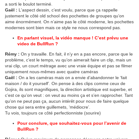
a sorti le boulot terminé.
Gaël :
L'aspect dessin, c’est voulu, parce que ça rappelle
justement le côté old school des pochettes de groupes qu’on
aime énormément. On n’aime pas le côté moderne, les pochettes
modernes sont bien mais ce style ne nous correspond pas.
En parlant visuel, la vidéo manque ! C’est prévu une
video de BullRun ?
Rémy :
On y travaille. En fait, il n’y en a pas encore, parce que le
problème, c’est le temps, vu qu’on aimerait faire un clip, mais un
vrai clip, un court métrage avec une vraie équipe et pas se filmer
uniquement nous-mêmes avec quatre caméras
Gaël :
On a les caméras mais on a envie d’abandonner le ‘fait
maison / do it yourself’. On pense à des clips comme ceux de
Gojira, ils sont magnifiques, la direction artistique est superbe, et
c’est ce qu’on veut : on veut au moins ça et s’en rapprocher. Tant
qu’on ne peut pas ça, aucun intérêt pour nous de faire quelque
chose qui sera entre guillemets, ‘médiocre’.
Tu vois, toujours ce côté perfectionniste (sourire)
Pour conclure, que souhaitez-vous pour l’avenir de
BullRun ?