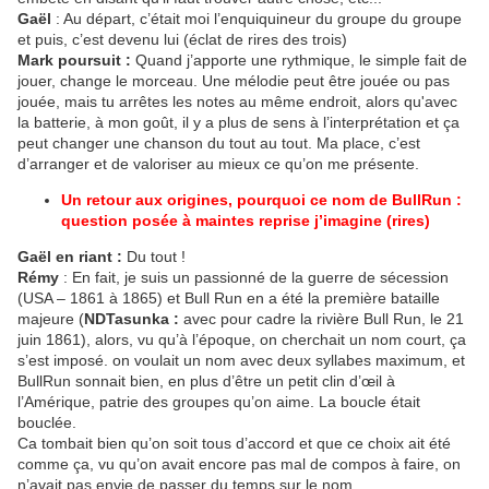
Gaël
: Au départ, c’était moi l’enquiquineur du groupe du groupe
et puis, c’est devenu lui (éclat de rires des trois)
Mark poursuit :
Quand j’apporte une rythmique, le simple fait de
jouer, change le morceau. Une mélodie peut être jouée ou pas
jouée, mais tu arrêtes les notes au même endroit, alors qu'avec
la batterie, à mon goût, il y a plus de sens à l’interprétation et ça
peut changer une chanson du tout au tout. Ma place, c’est
d’arranger et de valoriser au mieux ce qu’on me présente.
Un retour aux origines, pourquoi ce nom de BullRun :
question posée à maintes reprise j’imagine (rires)
Gaël en riant :
Du tout !
Rémy
: En fait, je suis un passionné de la guerre de sécession
(USA – 1861 à 1865) et Bull Run en a été la première bataille
majeure (
NDTasunka :
avec pour cadre la rivière Bull Run, le 21
juin 1861), alors, vu qu’à l’époque, on cherchait un nom court, ça
s’est imposé. on voulait un nom avec deux syllabes maximum, et
BullRun sonnait bien, en plus d’être un petit clin d’œil à
l’Amérique, patrie des groupes qu’on aime. La boucle était
bouclée.
Ca tombait bien qu’on soit tous d’accord et que ce choix ait été
comme ça, vu qu’on avait encore pas mal de compos à faire, on
n’avait pas envie de passer du temps sur le nom.