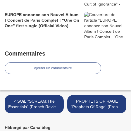
EUROPE annonce son Nouvel Album
! Concert de Paris Complet ! "One On
One" first single (Official Video)
Commentaires
Ajouter un commentaire
< SOiL "SCREAM:The
PROPHETS OF RAGE
Essentials" (French Review)
'Prophets Of Rage' (French
- Official Video 'Gimme
Review) - 4 Videos "Unfuck
Some Lovin’ (2017)- Tour
The World"/"Radical
Dates USA - European Tour
Eyes"/.. - Tour Dates
Hébergé par Canalblog
2018
(France-10 Nov) >