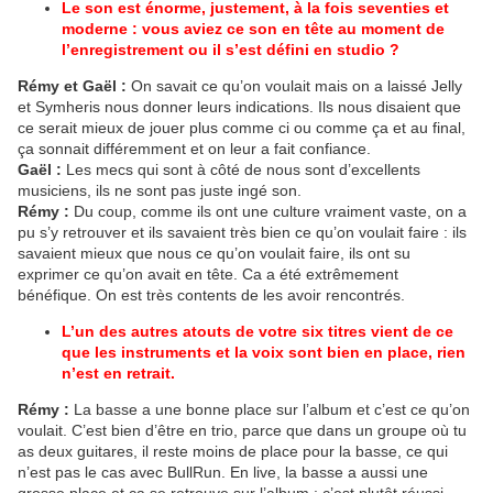
Le son est énorme, justement, à la fois seventies et
moderne : vous aviez ce son en tête au moment de
l’enregistrement ou il s’est défini en studio ?
Rémy et Gaël :
On savait ce qu’on voulait mais on a laissé Jelly
et Symheris nous donner leurs indications. Ils nous disaient que
ce serait mieux de jouer plus comme ci ou comme ça et au final,
ça sonnait différemment et on leur a fait confiance.
Gaël :
Les mecs qui sont à côté de nous sont d’excellents
musiciens, ils ne sont pas juste ingé son.
Rémy :
Du coup, comme ils ont une culture vraiment vaste, on a
pu s’y retrouver et ils savaient très bien ce qu’on voulait faire : ils
savaient mieux que nous ce qu’on voulait faire, ils ont su
exprimer ce qu’on avait en tête. Ca a été extrêmement
bénéfique. On est très contents de les avoir rencontrés.
L’un des autres atouts de votre six titres vient de ce
que les instruments et la voix sont bien en place, rien
n’est en retrait.
Rémy :
La basse a une bonne place sur l’album et c’est ce qu’on
voulait. C’est bien d’être en trio, parce que dans un groupe où tu
as deux guitares, il reste moins de place pour la basse, ce qui
n’est pas le cas avec BullRun. En live, la basse a aussi une