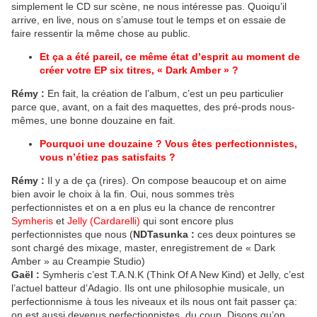
simplement le CD sur scène, ne nous intéresse pas. Quoiqu’il
arrive, en live, nous on s’amuse tout le temps et on essaie de
faire ressentir la même chose au public.
Et ça a été pareil, ce même état d’esprit au moment de
créer votre EP six titres, « Dark Amber » ?
Rémy :
En fait, la création de l’album, c’est un peu particulier
parce que, avant, on a fait des maquettes, des pré-prods nous-
mêmes, une bonne douzaine en fait.
Pourquoi une douzaine ? Vous êtes perfectionnistes,
vous n’étiez pas satisfaits ?
Rémy :
Il y a de ça (rires). On compose beaucoup et on aime
bien avoir le choix à la fin. Oui, nous sommes très
perfectionnistes et on a en plus eu la chance de rencontrer
Symheris
et
Jelly (Cardarelli)
qui sont encore plus
perfectionnistes que nous (
NDTasunka :
ces deux pointures se
sont chargé des mixage, master, enregistrement de « Dark
Amber » au Creampie Studio)
Gaël :
Symheris c’est T.A.N.K (Think Of A New Kind) et Jelly, c’est
l’actuel batteur d’Adagio. Ils ont une philosophie musicale, un
perfectionnisme à tous les niveaux et ils nous ont fait passer ça:
on est aussi devenus perfectionnistes, du coup. Disons qu’on