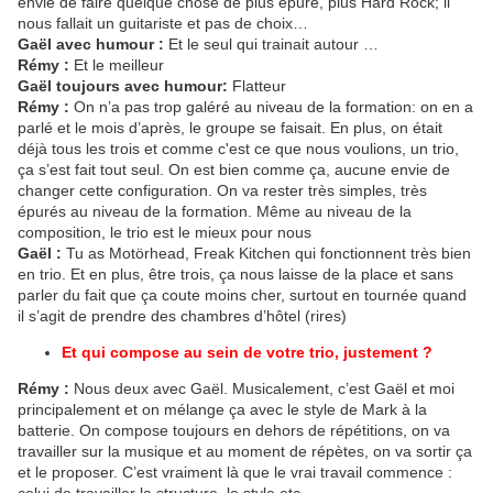
envie de faire quelque chose de plus épuré, plus Hard Rock; il
nous fallait un guitariste et pas de choix…
Gaël avec humour :
Et le seul qui trainait autour …
Rémy :
Et le meilleur
Gaël toujours avec humour:
Flatteur
Rémy :
On n’a pas trop galéré au niveau de la formation: on en a
parlé et le mois d’après, le groupe se faisait. En plus, on était
déjà tous les trois et comme c'est ce que nous voulions, un trio,
ça s’est fait tout seul. On est bien comme ça, aucune envie de
changer cette configuration. On va rester très simples, très
épurés au niveau de la formation. Même au niveau de la
composition, le trio est le mieux pour nous
Gaël :
Tu as Motörhead, Freak Kitchen qui fonctionnent très bien
en trio. Et en plus, être trois, ça nous laisse de la place et sans
parler du fait que ça coute moins cher, surtout en tournée quand
il s’agit de prendre des chambres d’hôtel (rires)
Et qui compose au sein de votre trio, justement ?
Rémy :
Nous deux avec Gaël. Musicalement, c’est Gaël et moi
principalement et on mélange ça avec le style de Mark à la
batterie. On compose toujours en dehors de répétitions, on va
travailler sur la musique et au moment de répètes, on va sortir ça
et le proposer. C’est vraiment là que le vrai travail commence :