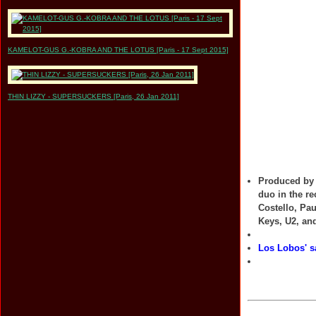
KAMELOT-GUS G.-KOBRA AND THE LOTUS [Paris - 17 Sept 2015]
THIN LIZZY - SUPERSUCKERS [Paris, 26 Jan 2011]
Produced b
duo in the re
Costello, Pa
Keys, U2, an
Los Lobos' s