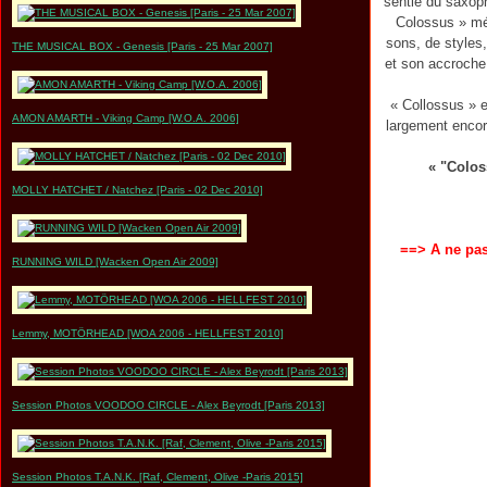
sentie du saxoph
Colossus » mér
sons, de styles,
THE MUSICAL BOX - Genesis [Paris - 25 Mar 2007]
et son accroche.
« Collossus » e
AMON AMARTH - Viking Camp [W.O.A. 2006]
largement encor
« "Colos
MOLLY HATCHET / Natchez [Paris - 02 Dec 2010]
==> A ne pas
RUNNING WILD [Wacken Open Air 2009]
Lemmy, MOTÖRHEAD [WOA 2006 - HELLFEST 2010]
Session Photos VOODOO CIRCLE - Alex Beyrodt [Paris 2013]
Session Photos T.A.N.K. [Raf, Clement, Olive -Paris 2015]