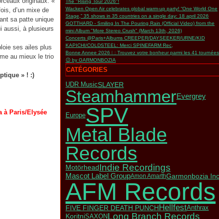
orceaux originaux. «
The "Rising Tour 2026"!
Wacken Open Air celebrates global warm-up party! “One World One
fois, d’un mixe de
Stage,” 35 shows in 35 countries on a single day: 18 april 2026
yant sa patte unique
GOTTHARD - Smiling In The Pouring Rain (Official Video) from the
i aussi, à plusieurs
mini Album "More Stereo Crush" (March 13th, 2026)
Concerts @Paris+Albums CREEPER/DAYSEEKER/URNE/KID
KAPICHI/COLDSTEEL: Merci SPINEFARM Rec,
loie ses ailes plus
Bonne Annee 2026 ❕ : Trouvez votre bonheur parmi les 41 tournées
e au mieux le trio
😉 by GARMONBOZIA
CATÉGORIES
ique » ! :)
SLAYER
UDR Music
Steamhammer
Evergrey
SPV
 à Paris/Elysée
Europe
Metal Blade
Records
Indie Recordings
Motörhead
Mascot Label Group
Garmonbozia Inc
Amon Amarth
AFM Records
Hellfest
FIVE FINGER DEATH PUNCH
Anthrax
Long Branch Records
Koritni
SAXON