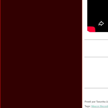
Posté par Tasunka à
Tags:
Mascot Record