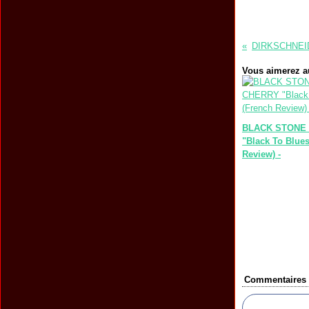
Vous aimerez au
BLACK STONE
"Black To Blues
Review) -
Commentaires