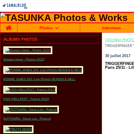
Home
Photos
Interviews
ALBUMS PHOTOS
TASUNKA PHOTO
TRIGGERFINGER "
30 juillet 2017
Session Impro - [Spring 2022]
TRIGGERFINGER 
Paris 25/11 - Lil
RONNIE JAMES DIO -Live Photos HEAVEN & HELL
KISS [HELLFEST - France 2010]
GOTTHARD - Steve Lee - [France]