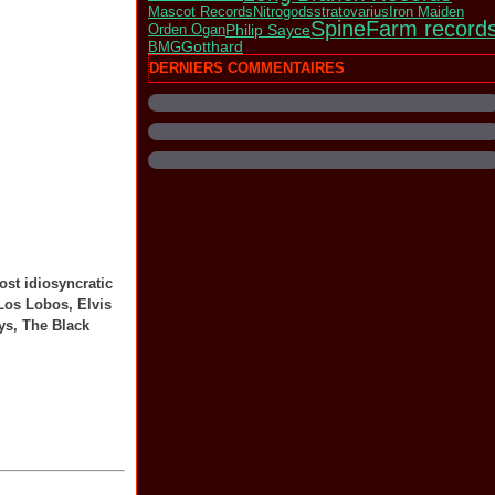
Nitrogods
stratovarius
Mascot Records
Iron Maiden
SpineFarm record
Philip Sayce
Orden Ogan
Gotthard
BMG
DERNIERS COMMENTAIRES
ost idiosyncratic
 Los Lobos, Elvis
ys, The Black