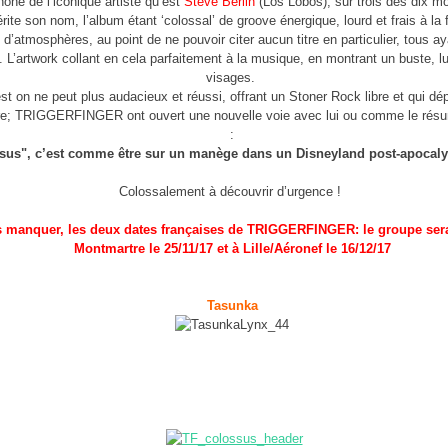
one de l’iconique artiste qu’est
Steve Berlin
(Los Lobos), sur trois des dix m
ite son nom, l’album étant ‘colossal’ de groove énergique, lourd et frais à la 
 d’atmosphères, au point de ne pouvoir citer aucun titre en particulier, tous a
 L’artwork collant en cela parfaitement à la musique, en montrant un buste, lu
visages.
st on ne peut plus audacieux et réussi, offrant un Stoner Rock libre et qui dép
e; TRIGGERFINGER ont ouvert une nouvelle voie avec lui ou comme le résum
:
sus", c’est comme être sur un manège dans un Disneyland post-apocalypt
Colossalement à découvrir d’urgence !
 manquer, les deux dates françaises de TRIGGERFINGER: le groupe sera
Montmartre le 25/11/17 et à Lille/Aéronef le 16/12/17
Tasunka