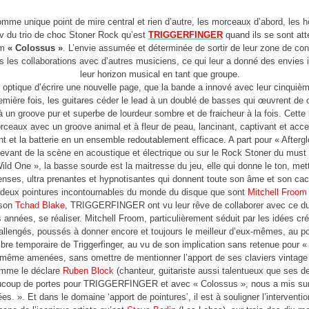
mme unique point de mire central et rien d’autre, les morceaux d’abord, les 
tiv du trio de choc Stoner Rock qu’est
TRIGGERFINGER
quand ils se sont att
um
« Colossus »
. L’envie assumée et déterminée de sortir de leur zone de con
s les collaborations avec d’autres musiciens, ce qui leur a donné des envies 
leur horizon musical en tant que groupe.
 optique d’écrire une nouvelle page, que la bande a innové avec leur cinquiè
remière fois, les guitares céder le lead à un doublé de basses qui œuvrent de
à un groove pur et superbe de lourdeur sombre et de fraicheur à la fois. Cette
orceaux avec un groove animal et à fleur de peau, lancinant, captivant et accen
ant et la batterie en un ensemble redoutablement efficace. A part pour « Aftergl
 devant de la scène en acoustique et électrique ou sur le Rock Stoner du must
ld One », la basse sourde est la maitresse du jeu, elle qui donne le ton, mett
nses, ultra prenantes et hypnotisantes qui donnent toute son âme et son cac
 deux pointures incontournables du monde du disque que sont
Mitchell Froom
 son
Tchad Blake
, TRIGGERFINGER ont vu leur rêve de collaborer avec ce duo
années, se réaliser. Mitchell Froom, particulièrement séduit par les idées cré
llengés, poussés à donner encore et toujours le meilleur d’eux-mêmes, au poi
e temporaire de Triggerfinger, au vu de son implication sans retenue pour «
e même amenées, sans omettre de mentionner l’apport de ses claviers vintage
omme le déclare
Ruben Block
(chanteur, guitariste aussi talentueux que ses de
ucoup de portes pour TRIGGERFINGER et avec « Colossus », nous a mis sur 
s. ». Et dans le domaine ‘apport de pointures’, il est à souligner l’intervent