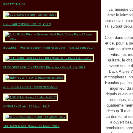
PRETTY MAIDS
La musique co
était le leitmo
leur nouvel alb
EVERGREY [Paris - Oct 1st, 2017]
TF surtout depui
C’est dans cette
et ce, pour la p
BULLRUN - Photos Session [Hard Rock Cafe - Paris 22 sept 2017]
toute sa place 
vibrer les m
guitare, le ch
revient sur le
FLOGGING MOLLY / CELKILT [Bataclan - Paris 4 July 2017]
Back A Live Wi
atmosphères inte
Epaulés par les
JEFF SCOTT SOTO {Raismesfest 2003]
ingénieur du
depuis quelques 
soutenus, cha
quatrième membr
ANTHRAX [Paris - 16 March 2017]
idées qu’il a d
ce dernier et c
a ouvert bea
THE RAVEN AGE [Paris - 16 March 2017]
prochaines année