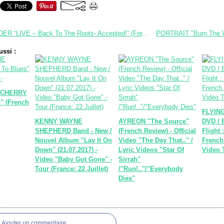
DIRKSCHNEIDER “LIVE – Back To The Roots- Accepted!” (French Review)- Videos - "Back To The Roots - II" Tour (Paris-13/12/2017)
ssi :
 CHERRY
" (French
FLYING
KENNY WAYNE
AYREON "The Source"
DVD / 
SHEPHERD Band - New /
(French Review) - Official
Flight 
Nouvel Album "Lay It On
Video "The Day That.." /
French 
Down" (21.07.2017) -
Lyric Videos "Star Of
Video T
Video "Baby Got Gone" -
Sirrah"
Tour (France: 22 Juillet)
/"Run!.."/"Everybody
Dies"
Ajouter un commentaire