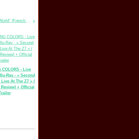
PORTRAIT "Burn The World" (French Review) - Official "Martyrs" / "Burn the World"
 COLORS - Live
Blu-Ray - « Second
: Live At The Z7 » (
Review) + Official
railer