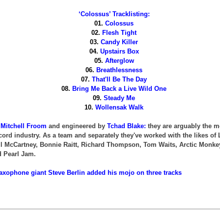
‘Colossus’ Tracklisting:
01.
Colossus
02.
Flesh Tight
03.
Candy Killer
04.
Upstairs Box
05.
Afterglow
06.
Breathlessness
07.
That'll Be The Day
08.
Bring Me Back a Live Wild One
09.
Steady Me
10.
Wollensak Walk
y
Mitchell Froom
and engineered by
Tchad Blake:
they are arguably the m
cord industry. As a team and separately they've worked with the likes of
ul McCartney, Bonnie Raitt, Richard Thompson, Tom Waits, Arctic Monke
d Pearl Jam.
axophone giant Steve Berlin added his mojo on three tracks