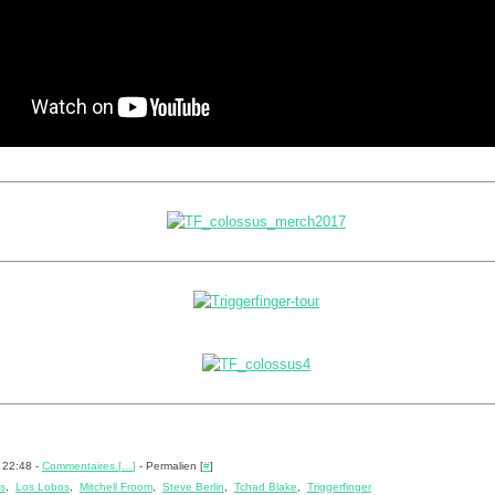
 22:48 -
Commentaires [
…
]
- Permalien [
#
]
s
,
Los Lobos
,
Mitchell Froom
,
Steve Berlin
,
Tchad Blake
,
Triggerfinger