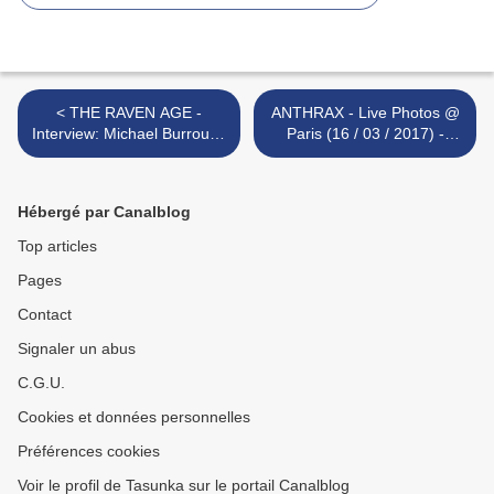
< THE RAVEN AGE -
ANTHRAX - Live Photos @
Interview: Michael Burrough
Paris (16 / 03 / 2017) -
(V) - Photo Session:
'Among The Kings' Tour >
Michael Burrough (V) /
George Harris (G)
Hébergé par Canalblog
Top articles
Pages
Contact
Signaler un abus
C.G.U.
Cookies et données personnelles
Préférences cookies
Voir le profil de Tasunka sur le portail Canalblog