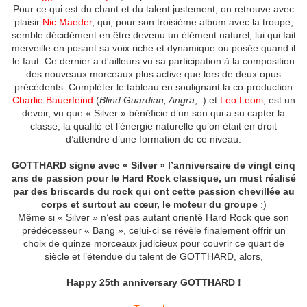
Pour ce qui est du chant et du talent justement, on retrouve avec
plaisir
Nic Maeder
, qui, pour son troisième album avec la troupe,
semble décidément en être devenu un élément naturel, lui qui fait
merveille en posant sa voix riche et dynamique ou posée quand il
le faut. Ce dernier a d'ailleurs vu sa participation à la composition
des nouveaux morceaux plus active que lors de deux opus
précédents. Compléter le tableau en soulignant la co-production
Charlie Bauerfeind
(
Blind Guardian, Angra
,..) et
Leo Leoni
, est un
devoir, vu que « Silver » bénéficie d’un son qui a su capter la
classe, la qualité et l’énergie naturelle qu’on était en droit
d’attendre d’une formation de ce niveau.
GOTTHARD signe avec « Silver » l’anniversaire de vingt cinq
ans de passion pour le Hard Rock classique, un must réalisé
par des briscards du rock qui ont cette passion chevillée au
corps et surtout au cœur, le moteur du groupe
:)
Même si « Silver » n’est pas autant orienté Hard Rock que son
prédécesseur « Bang », celui-ci se révèle finalement offrir un
choix de quinze morceaux judicieux pour couvrir ce quart de
siècle et l’étendue du talent de GOTTHARD, alors,
Happy 25th anniversary GOTTHARD !