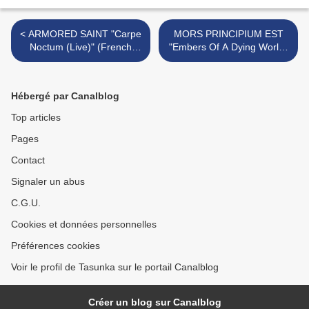
< ARMORED SAINT "Carpe
MORS PRINCIPIUM EST
Noctum (Live)" (French
"Embers Of A Dying World"
Review)- Official Live
( French Review) - Live At
Videos "Aftermath"/"March
The "70.000 Tons Of Metal"
Of The Saint" - Europe/USA
Cruise (February 2-6, 2017)
Hébergé par Canalblog
Tour
>
Top articles
Pages
Contact
Signaler un abus
C.G.U.
Cookies et données personnelles
Préférences cookies
Voir le profil de Tasunka sur le portail Canalblog
Créer un blog sur Canalblog