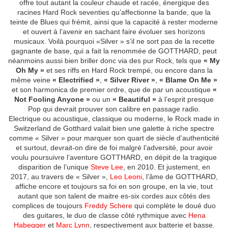
offre tout autant la couleur chaude et racée, énergique des
racines Hard Rock seventies qu’affectionne la bande, que la
teinte de Blues qui frémit, ainsi que la capacité à rester moderne
et ouvert à l’avenir en sachant faire évoluer ses horizons
musicaux. Voilà pourquoi «Silver » s’il ne sort pas de la recette
gagnante de base, qui a fait la renommée de GOTTHARD, peut
néanmoins aussi bien briller donc via des pur Rock, tels que
« My
Oh My »
et ses riffs en Hard Rock trempé, ou encore dans la
même veine
« Electrified »
,
« Silver River »
,
« Blame On Me »
et son harmonica de premier ordre, que de par un acoustique
«
Not Fooling Anyone »
ou un
« Beautiful »
à l’esprit presque
Pop qui devrait prouver son calibre en passage radio.
Electrique ou acoustique, classique ou moderne, le Rock made in
Switzerland de Gotthard valait bien une galette à riche spectre
comme « Silver » pour marquer son quart de siècle d’authenticité
et surtout, devrait-on dire de foi malgré l’adversité, pour avoir
voulu poursuivre l’aventure GOTTHARD, en dépit de la tragique
disparition de l’unique
Steve Lee
, en 2010. Et justement, en
2017, au travers de « Silver »,
Leo Leoni
, l’âme de GOTTHARD,
affiche encore et toujours sa foi en son groupe, en la vie, tout
autant que son talent de maitre es-six cordes aux côtés des
complices de toujours
Freddy Schere
qui complète le doué duo
des guitares, le duo de classe côté rythmique avec
Hena
Habegger
et
Marc Lynn
, respectivement aux batterie et basse.