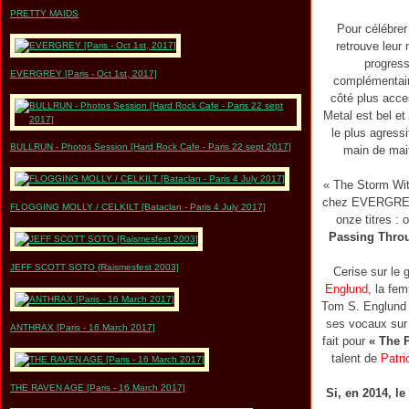
PRETTY MAIDS
Pour célébrer
retrouve leur
progress
EVERGREY [Paris - Oct 1st, 2017]
complémentair
côté plus acces
Metal est bel et 
le plus agress
BULLRUN - Photos Session [Hard Rock Cafe - Paris 22 sept 2017]
main de mait
« The Storm Wit
chez EVERGREY. 
FLOGGING MOLLY / CELKILT [Bataclan - Paris 4 July 2017]
onze titres :
Passing Throu
JEFF SCOTT SOTO {Raismesfest 2003]
Cerise sur le
Englund
, la fe
Tom S. Englund 
ses vocaux sur
ANTHRAX [Paris - 16 March 2017]
fait pour
« The 
talent de
Patri
THE RAVEN AGE [Paris - 16 March 2017]
Si, en 2014, le