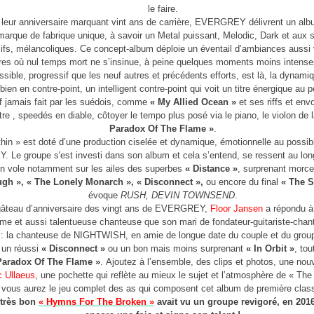
le faire.
 leur anniversaire marquant vint ans de carrière, EVERGREY délivrent un alb
 marque de fabrique unique, à savoir un Metal puissant, Melodic, Dark et aux 
ifs, mélancoliques. Ce concept-album déploie un éventail d’ambiances aussi 
es où nul temps mort ne s’insinue, à peine quelques moments moins intens
sible, progressif que les neuf autres et précédents efforts, est là, la dynamiq
bien en contre-point, un intelligent contre-point qui voit un titre énergique au 
if jamais fait par les suédois, comme
« My Allied Ocean »
et ses riffs et en
re , speedés en diable, côtoyer le tempo plus posé via le piano, le violon de 
Paradox Of The Flame »
.
hin » est doté d’une production ciselée et dynamique, émotionnelle au possi
Le groupe s'est investi dans son album et cela s’entend, se ressent au long
 on vole notamment sur les ailes des superbes
« Distance »
, surprenant morce
gh », « The Lonely Monarch », « Disconnect »,
ou encore du final
« The S
évoque
RUSH, DEVIN TOWNSEND
.
 gâteau d’anniversaire des vingt ans de EVERGREY,
Floor Jansen
a répondu à
mme et aussi talentueuse chanteuse que son mari de fondateur-guitariste-ch
: la chanteuse de NIGHTWISH, en amie de longue date du couple et du groupe
 un réussi
« Disconnect »
ou un bon mais moins surprenant
« In Orbit »
, to
Paradox Of The Flame »
. Ajoutez à l’ensemble, des clips et photos, une nouv
c Ullaeus
, une pochette qui reflète au mieux le sujet et l’atmosphère de « The
vous aurez le jeu complet des as qui composent cet album de première clas
 très bon
« Hymns For The Broken »
avait vu un groupe revigoré, en 2016