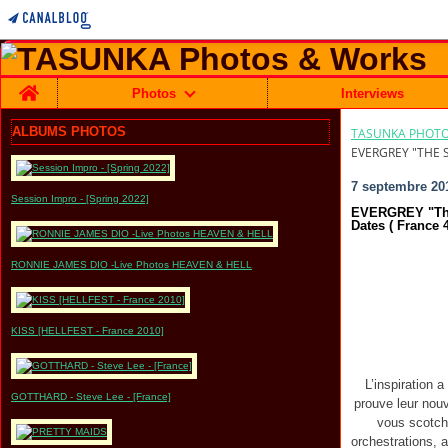
Home
Photos
Interviews
ALBUMS PHOTOS
TASUNKA PHOTO
EVERGREY "THE S
7 septembre 20
Session Impro - [Spring 2022]
EVERGREY "The S
Dates ( France 4
RONNIE JAMES DIO -Live Photos HEAVEN & HELL
KISS [HELLFEST - France 2010]
L’inspiration 
GOTTHARD - Steve Lee - [France]
prouve leur nou
vous scotche
orchestrations, 