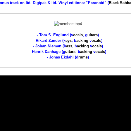
nus track on ltd. Digipak & ltd. Vinyl editions: “Paranoid” (
Black Sabba
- Tom S. Englund (v
ocals
, g
uitars
)
- Rikard Zander (k
eys
, b
acking
v
ocals
)
- Johan Nieman (b
ass
, b
acking
v
ocals
)
- Henrik Danhage (g
uitars
, b
acking
v
ocals
)
- Jonas Ekdahl (d
rums
)