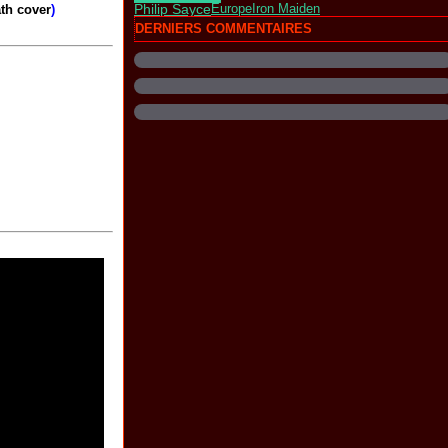
Philip Sayce
th cover
)
Europe
Iron Maiden
DERNIERS COMMENTAIRES