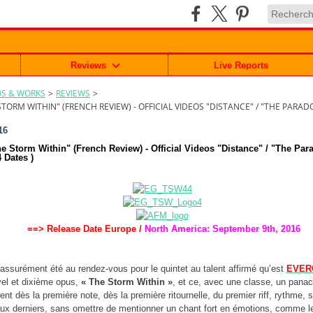
Reviews
Live Reports
S & WORKS
>
REVIEWS
>
TORM WITHIN" (FRENCH REVIEW) - OFFICIAL VIDEOS "DISTANCE" / "THE PARADOX
16
torm Within" (French Review) - Official Videos "Distance" / "The Para
 Dates )
==>
Release Date Europ
e
/
North America
: September 9th, 2016
a assurément été au rendez-vous pour le quintet au talent affirmé qu’est
EVER
vel et dixième opus,
« The Storm Within »
, et ce, avec une classe, un panac
nt dès la première note, dès la première ritournelle, du premier riff, rythme, s
aux derniers, sans omettre de mentionner un chant fort en émotions, comme le