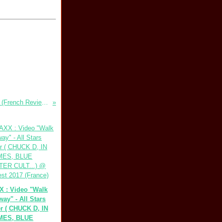
THE KYLE GASS BAND "Thundering Herd" (French Review) - Thundering Herd Tour 2017 (France: 5 Dates En Avril)
 : Video "Walk
way" - All Stars
r ( CHUCK D, IN
MES, BLUE