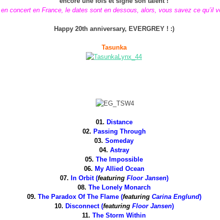
encore une fois et signe son talent !
en concert en France, le dates sont en dessous, alors, vous savez ce qu’il vo
Happy 20th anniversary, EVERGREY ! :)
Tasunka
01.
Distance
02.
Passing Through
03.
Someday
04.
Astray
05.
The Impossible
06.
My Allied Ocean
07.
In Orbit (
featuring
Floor Jansen
)
08.
The Lonely Monarch
09.
The Paradox Of The Flame (
featuring
Carina Englund
)
10.
Disconnect (
featuring
Floor Jansen
)
11.
The Storm Within