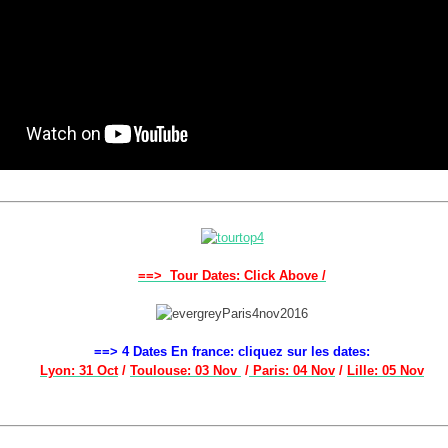
==> Tour Dates: Click Above /
==> 4 Dates En france: cliquez sur les dates:
Lyon: 31 Oct
/
Toulouse: 03 Nov
/
Paris: 04 Nov
/
Lille: 05 Nov