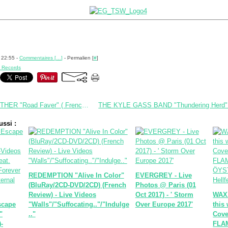
 22:55 -
Commentaires [
…
]
- Permalien [
#
]
 Records
THUNDERMOTHER "Road Faver" ( French Review) - Official Video " It's Just A Tease"
ssi :
REDEMPTION "Alive In Color"
EVERGREY - Live
(BluRay/2CD-DVD/2CD) (French
Photos @ Paris (01
Review) - Live Videos
Oct 2017) - ' Storm
WAXX
cape
"Walls"/"Suffocating.."/"Indulge
Over Europe 2017'
this 
"
.."
Cove
-
FLA