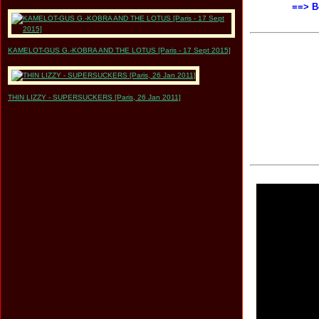
==> Bo
KAMELOT-GUS G.-KOBRA AND THE LOTUS [Paris - 17 Sept 2015]
THIN LIZZY - SUPERSUCKERS [Paris, 26 Jan 2011]