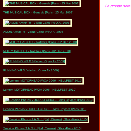
Le groupe sera 
THE MUSICAL BOX - Genesis [Paris - 25 Mar 2007]
AMON AMARTH - Viking Camp [W.O.A. 2006]
MOLLY HATCHET / Natchez [Paris - 02 Dec 2010]
RUNNING WILD [Wacken Open Air 2009]
Lemmy, MOTÖRHEAD [WOA 2006 - HELLFEST 2010]
Session Photos VOODOO CIRCLE - Alex Beyrodt [Paris 2013]
Session Photos T.A.N.K. [Raf, Clement, Olive -Paris 2015]