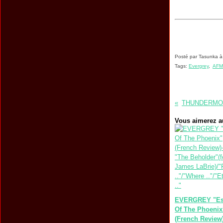
Posté par Tasunka à
Tags:
Evergrey
,
AFM
Vous aimerez au
EVERGREY "Es
Of The Phoenix
(French Review)