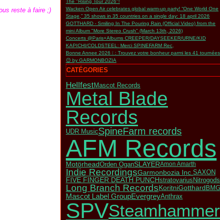
The "Rising Tour 2026"!
Wacken Open Air celebrates global warm-up party! “One World One
us reste à faire ;)
Stage,” 35 shows in 35 countries on a single day: 18 april 2026
GOTTHARD - Smiling In The Pouring Rain (Official Video) from the
mini Album "More Stereo Crush" (March 13th, 2026)
Concerts @Paris+Albums CREEPER/DAYSEEKER/URNE/KID
KAPICHI/COLDSTEEL: Merci SPINEFARM Rec,
Bonne Annee 2026 ❕ : Trouvez votre bonheur parmi les 41 tournées
😉 by GARMONBOZIA
CATÉGORIES
Hellfest
Mascot Records
Metal Blade
Records
SpineFarm records
UDR Music
AFM Records
SLAYER
Motörhead
Orden Ogan
Amon Amarth
Indie Recordings
Garmonbozia Inc.
SAXON
FIVE FINGER DEATH PUNCH
stratovarius
Nitrogods
Long Branch Records
Koritni
Gotthard
BM
Mascot Label Group
Evergrey
Anthrax
SPV
Steamhammer