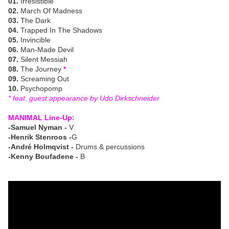
01.
Irresistible
02.
March Of Madness
03.
The Dark
04.
Trapped In The Shadows
05.
Invincible
06.
Man-Made Devil
07.
Silent Messiah
08.
The Journey
*
09.
Screaming Out
10.
Psychopomp
* feat. guest appearance by Udo Dirkschneider
MANIMAL Line-Up:
-Samuel Nyman -
V
-Henrik Stenroos -
G
-André Holmqvist -
Drums & percussions
-Kenny Boufadene -
B