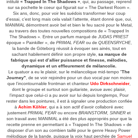
intitulé
« Trapped In The Shadows »
, qui, au passage, reprend
sur sa pochette le coeur qui figurait sur « The Darkest Room ».
Six ans, donc, pour voir les suédois transformer leur coup
d’essai, c’est long mais cela valait l’attente, étant donné que, oui,
MANIMAL démontrent avoir bel et bien le feu sacré pour le Metal,
au travers des toutes nouvelles compositions de « Trapped In
The Shadows ». Entre un parfum marqué de
JUDAS PRIEST
époque « Painkiller », de
PRIMAL FEAR
ou de
QUEENSRYCHE
,
la bande de Göteborg réussit à évoquer ses ainés, tout en
sachant habilement définir son propre style,
sa marque de
fabrique qui est d’allier puissance et finesse, mélodies,
dynamique et un effleurement de mélancolie.
Le quatuor a eu le plaisir, sur le mélancolique mid-tempo "
The
Journey"
, de se voir rejoindre pour un duo vocal par non moins
que l’incontournable frontman et chanteur
Udo Dirkschneider
,
dont le groupe et surtout son guitariste, avoue avec plaisir,
l’impact que celui-ci a pu avoir sur lui depuis longtemps, Pour
rester dans les pointures, il est à signaler une production confiée
à
Achim Köhler
, qui a à son actif d’avoir collaboré avec
justement
PRIMAL FEAR
ou encore
BRAINSTORM, SINNER
et
son travail avec MANIMAL a été des plus appropriés pour que la
recette prenne en permettant à « Trapped In The Shadows » de
disposer d’un son au combien taillé pour le genre Heavy Power
mélodique de la bande, puisque la voix haut perchée de
Samuel