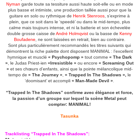
Nyman
garde toute sa tessiture aussi haute soit-elle ou en mode
plus basse et intimiste, une production taillée aussi pour que la
guitare en solo ou rythmique de
Henrik Stenroos
, s’exprime à
plein, que ce soit dans le ‘speedé’ ou dans le mid-tempo, plus
calme mais toujours intense, et ni la batterie et son échevelée
double grosse caisse de
André Holmqvist
ou la basse de
Kenny
Boufadene
, ne sont laissées en retrait, bien au contraire.
Sont plus particulièrement recommandés les titres suivants qui
démontrent la riche palette dont disposent MANIMAL : l’excellent
hymnique et musclé
« Psychopomp »
tout comme
« The Dark
»
, le Judas Priest-ien
«Irresistible »
ou encore
« Screaming Out
»
et ses chœurs d’enfants, ainsi que la pointe mélancolique mid-
tempo de
« The Journey »
,
« Trapped In The Shadows »,
le
‘doomisant’ et accompli
« Man-Made Devil »
.
“Trapped In The Shadows” confirme avec élégance et force,
la passion d’un groupe sur lequel la scène Metal peut
compter: MANIMAL!
Tasunka
Tracklisting “Trapped In The Shadows”: