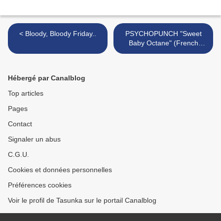
< Bloody, Bloody Friday..
PSYCHOPUNCH "Sweet
Baby Octane" (French
Review) + Official Videos
"Forever And A Day" / "On
A Night..Hell Yeah" + Tour
Hébergé par Canalblog
2016 >
Top articles
Pages
Contact
Signaler un abus
C.G.U.
Cookies et données personnelles
Préférences cookies
Voir le profil de Tasunka sur le portail Canalblog