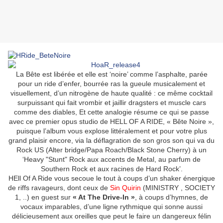
La Bête est libérée et elle est ‘noire’ comme l’asphalte, parée
pour un ride d’enfer, bourrée ras la gueule musicalement et
visuellement, d’un nitrogène de haute qualité : ce même cocktail
surpuissant qui fait vrombir et jaillir dragsters et muscle cars
comme des diables, Et cette analogie résume ce qui se passe
avec ce premier opus studio de HELL OF A RIDE, « Bête Noire »,
puisque l’album vous explose littéralement et pour votre plus
grand plaisir encore, via la déflagration de son gros son qui va du
Rock US (Alter bridge/Papa Roach/Black Stone Cherry) à un
‘Heavy "Stunt" Rock aux accents de Metal, au parfum de
Southern Rock et aux racines de Hard Rock’.
HEll Of A Ride vous secoue le tout à coups d’un shaker énergique
de riffs ravageurs, dont ceux de
Sin Quirin
(MINISTRY , SOCIETY
1, ..) en guest sur
« At The Drive-In »
, à coups d’hymnes, de
vocaux imparables, d’une ligne rythmique qui sonne aussi
délicieusement aux oreilles que peut le faire un dangereux félin