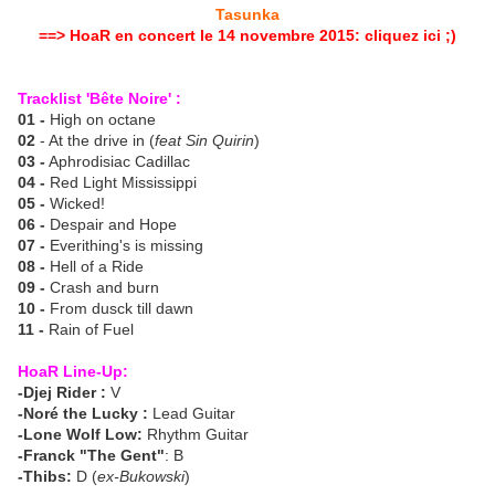
Tasunka
==>
HoaR en concert le 14 novembre 2015: cliquez ici ;)
Tracklist 'Bête Noire' :
01 -
High on octane
02
- At the drive in (
feat Sin Quirin
)
03 -
Aphrodisiac Cadillac
04 -
Red Light Mississippi
05 -
Wicked!
06 -
Despair and Hope
07 -
Everithing's is missing
08 -
Hell of a Ride
09 -
Crash and burn
10 -
From dusck till dawn
11 -
Rain of Fuel
HoaR Line-Up:
-Djej Rider :
V
-Noré the Lucky :
Lead Guitar
-Lone Wolf Low:
Rhythm Guitar
-Franck "The Gent"
: B
-Thibs:
D (
ex-Bukowski
)