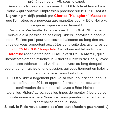
prêt à rugir ou un V8, sous le capot.
Sensations fortes garanties avec HEll Of A Ride et leur « Bête
Noire » qui confirme l'impression procurée sur le EP
« Fast As
Lightning »
, déjà produit par
Charles "Kallaghan" Massabo
,
que l’on retrouve à nouveau aux manettes pour « Bête Noire »,
ce qui explique ce son dément !
L’asphalte s’échauffe d’avance avec HELL OF A RIDE et leur
musique à la passion de ses cinq ‘Riders’, chevillée à chaque
note. Et c’est parti pour une course haletante au long des onze
titres qui vous emportent aux côtés de la suite des aventures de
j
ohn "MAD DOG" Ringsdale
. Cet album est tel un film de
Tarantino
(dont le très bon
« Boulevard De La Mort »
, qui a
incontestablement influencé le visuel et l’univers de HoaR), avec
tous ses tableaux aussi variés que divers au long desquels
courent une maitrise et une passion, qui vous tiennent en haleine
du début à la fin et vous font vibrer.
HEll Of A Ride a largement prouvé sa valeur sur scène, depuis
ses débuts en 2011 et apporte à présent une éclatante
confirmation de son potentiel avec « Bête Noire » :
alors, les ‘Riders’ aurez-vous les tripes de monter à bord de ce
bolide nommé « Bête Noire » et vous prendre une décharge
d’adrénaline made in HoaR?
Si oui, le Ride vous attend et c’est ‘satisfaction guaranted’ ;)