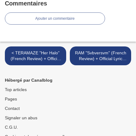
Commentaires
Ajouter un commentaire
< TERAMAZE "Her Halo"
RAM "Svbversvm" (French
(French Review) + Official
Review) + Official Lyric
Videos "Her Halo" / "Out Of
Video "Eyes Of The Night" >
Subconscious"
Hébergé par Canalblog
Top articles
Pages
Contact
Signaler un abus
C.G.U.