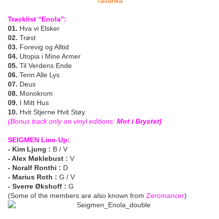
Tasunka
Tracklist “Enola”:
01.
Hva vi Elsker
02.
Trøst
03.
Forevig og Alltid
04.
Utopia i Mine Armer
05.
Til Verdens Ende
06.
Tenn Alle Lys
07.
Deus
08.
Monokrom
09.
I Mitt Hus
10.
Hvit Stjerne Hvit Støy
(Bonus track only on vinyl editions:
Mot i Brystet)
SEIGMEN Line-Up:
- Kim Ljung :
B / V
- Alex Møklebust :
V
- Noralf Ronthi :
D
- Marius Roth :
G / V
- Sverre Økshoff :
G
(Some of the members are also known from
Zeromancer
)