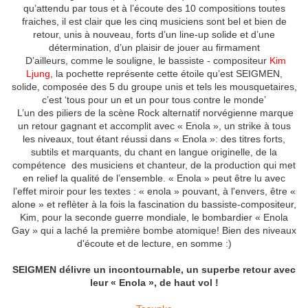
qu’attendu par tous et à l’écoute des 10 compositions toutes
fraiches, il est clair que les cinq musiciens sont bel et bien de
retour, unis à nouveau, forts d’un line-up solide et d’une
détermination, d’un plaisir de jouer au firmament
D’ailleurs, comme le souligne, le bassiste - compositeur
Kim
Ljung
, la pochette représente cette étoile qu’est SEIGMEN,
solide, composée des 5 du groupe unis et tels les mousquetaires,
c’est ‘tous pour un et un pour tous contre le monde’
L’un des piliers de la scène Rock alternatif norvégienne marque
un retour gagnant et accomplit avec « Enola », un strike à tous
les niveaux, tout étant réussi dans « Enola »: des titres forts,
subtils et marquants, du chant en langue originelle, de la
compétence des musiciens et chanteur, de la production qui met
en relief la qualité de l’ensemble. « Enola » peut être lu avec
l’effet miroir pour les textes : « enola » pouvant, à l'envers, être «
alone » et reflèter à la fois la fascination du bassiste-compositeur,
Kim, pour la seconde guerre mondiale, le bombardier « Enola
Gay » qui a laché la première bombe atomique! Bien des niveaux
d'écoute et de lecture, en somme :)
SEIGMEN délivre un incontournable, un superbe retour avec
leur « Enola », de haut vol !