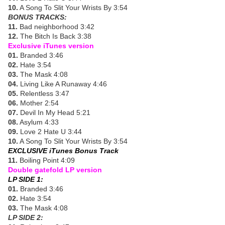
10.
A Song To Slit Your Wrists By 3:54
BONUS TRACKS:
11.
Bad neighborhood 3:42
12.
The Bitch Is Back 3:38
Exclusive iTunes version
01.
Branded 3:46
02.
Hate 3:54
03.
The Mask 4:08
04.
Living Like A Runaway 4:46
05.
Relentless 3:47
06.
Mother 2:54
07.
Devil In My Head 5:21
08.
Asylum 4:33
09.
Love 2 Hate U 3:44
10.
A Song To Slit Your Wrists By 3:54
EXCLUSIVE iTunes Bonus Track
11.
Boiling Point 4:09
Double gatefold LP version
LP SIDE 1:
01.
Branded 3:46
02.
Hate 3:54
03.
The Mask 4:08
LP SIDE 2: