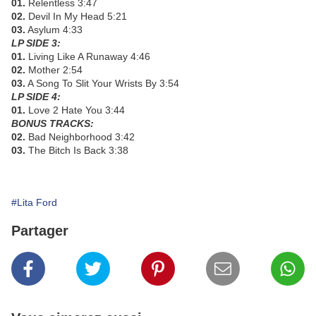
01.
Relentless 3:47
02.
Devil In My Head 5:21
03.
Asylum 4:33
LP SIDE 3:
01.
Living Like A Runaway 4:46
02.
Mother 2:54
03.
A Song To Slit Your Wrists By 3:54
LP SIDE 4:
01.
Love 2 Hate You 3:44
BONUS TRACKS:
02.
Bad Neighborhood 3:42
03.
The Bitch Is Back 3:38
#Lita Ford
Partager