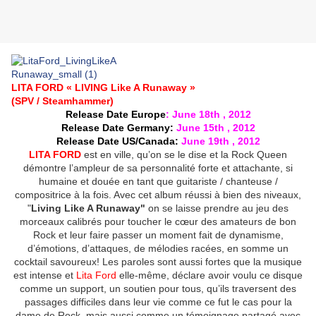
LITA FORD
« LIVING Like A Runaway »
(SPV / Steamhammer)
Release Date Europe
: June 18th , 2012
Release Date Germany:
June 15th , 2012
Release Date US/Canada:
June 19th , 2012
LITA FORD
est en ville, qu’on se le dise et la Rock Queen
démontre l’ampleur de sa personnalité forte et attachante, si
humaine et douée en tant que guitariste / chanteuse /
compositrice à la fois. Avec cet album réussi à bien des niveaux,
"
Living Like A Runaway"
on se laisse prendre au jeu des
morceaux calibrés pour toucher le cœur des amateurs de bon
Rock et leur faire passer un moment fait de dynamisme,
d’émotions, d’attaques, de mélodies racées, en somme un
cocktail savoureux! Les paroles sont aussi fortes que la musique
est intense et
Lita Ford
elle-même, déclare avoir voulu ce disque
comme un support, un soutien pour tous, qu’ils traversent des
passages difficiles dans leur vie comme ce fut le cas pour la
dame de Rock, mais aussi comme un témoignage partagé avec