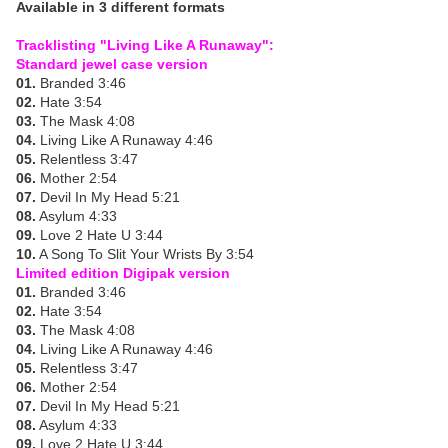
Available in 3 different formats
Tracklisting "Living Like A Runaway":
Standard jewel case version
01.
Branded 3:46
02.
Hate 3:54
03.
The Mask 4:08
04.
Living Like A Runaway 4:46
05.
Relentless 3:47
06.
Mother 2:54
07.
Devil In My Head 5:21
08.
Asylum 4:33
09.
Love 2 Hate U 3:44
10.
A Song To Slit Your Wrists By 3:54
Limited edition Digipak version
01.
Branded 3:46
02.
Hate 3:54
03.
The Mask 4:08
04.
Living Like A Runaway 4:46
05.
Relentless 3:47
06.
Mother 2:54
07.
Devil In My Head 5:21
08.
Asylum 4:33
09.
Love 2 Hate U 3:44