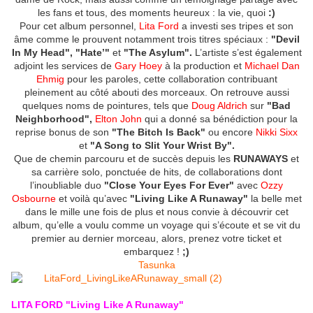
les fans et tous, des moments heureux : la vie, quoi
:)
Pour cet album personnel,
Lita Ford
a investi ses tripes et son
âme comme le prouvent notamment trois titres spéciaux :
"Devil
In My Head", "Hate’"
et
"The Asylum".
L’artiste s’est également
adjoint les services de
Gary Hoey
à la production et
Michael Dan
Ehmig
pour les paroles, cette collaboration contribuant
pleinement au côté abouti des morceaux. On retrouve aussi
quelques noms de pointures, tels que
Doug Aldrich
sur
"Bad
Neighborhood",
Elton John
qui a donné sa bénédiction pour la
reprise bonus de son
"The Bitch Is Back"
ou encore
Nikki Sixx
et
"A Song to Slit Your Wrist By".
Que de chemin parcouru et de succès depuis les
RUNAWAYS
et
sa carrière solo, ponctuée de hits, de collaborations dont
l’inoubliable duo
"Close Your Eyes For Ever"
avec
Ozzy
Osbourne
et voilà qu’avec
"Living Like A Runaway"
la belle met
dans le mille une fois de plus et nous convie à découvrir cet
album, qu’elle a voulu comme un voyage qui s’écoute et se vit du
premier au dernier morceau, alors, prenez votre ticket et
embarquez !
;)
Tasunka
LITA FORD "Living Like A Runaway"