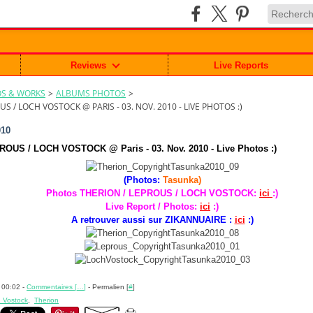
Reviews
Live Reports
S & WORKS
>
ALBUMS PHOTOS
>
US / LOCH VOSTOCK @ PARIS - 03. NOV. 2010 - LIVE PHOTOS :)
010
OUS / LOCH VOSTOCK @ Paris - 03. Nov. 2010 - Live Photos :)
(Photos:
Tasunka)
Photos THERION / LEPROUS / LOCH VOSTOCK:
ici
:)
Live Report / Photos:
ici
:)
A retrouver aussi sur ZIKANNUAIRE :
ici
:)
 00:02 -
Commentaires [
…
]
- Permalien [
#
]
 Vostock
,
Therion