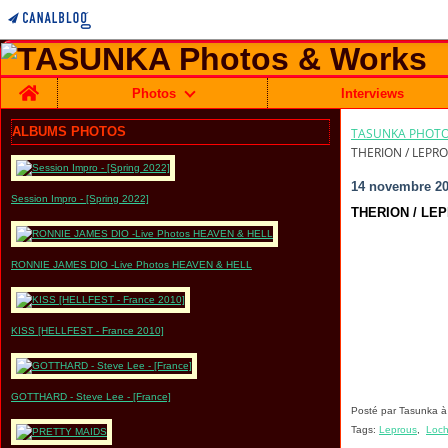
Home
Photos
Interviews
ALBUMS PHOTOS
TASUNKA PHOTO
THERION / LEPRO
14 novembre 2
Session Impro - [Spring 2022]
THERION / LEPR
RONNIE JAMES DIO -Live Photos HEAVEN & HELL
KISS [HELLFEST - France 2010]
GOTTHARD - Steve Lee - [France]
Posté par Tasunka à
Tags:
Leprous
,
Loch