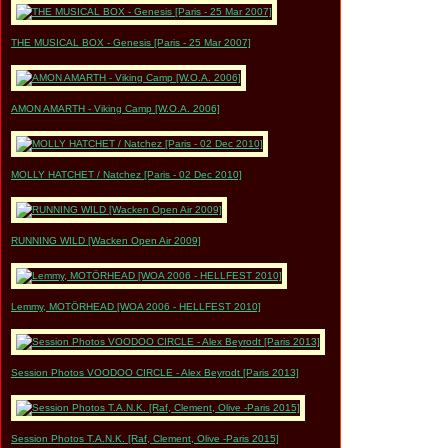
THE MUSICAL BOX - Genesis [Paris - 25 Mar 2007]
AMON AMARTH - Viking Camp [W.O.A. 2006]
MOLLY HATCHET / Natchez [Paris - 02 Dec 2010]
RUNNING WILD [Wacken Open Air 2009]
Lemmy, MOTÖRHEAD [WOA 2006 - HELLFEST 2010]
Session Photos VOODOO CIRCLE - Alex Beyrodt [Paris 2013]
Session Photos T.A.N.K. [Raf, Clement, Olive -Paris 2015]