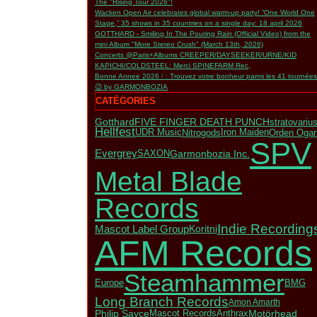
The "Rising Tour 2026"!
Wacken Open Air celebrates global warm-up party! “One World One
Stage,” 35 shows in 35 countries on a single day: 18 april 2026
GOTTHARD - Smiling In The Pouring Rain (Official Video) from the
mini Album "More Stereo Crush" (March 13th, 2026)
Concerts @Paris+Albums CREEPER/DAYSEEKER/URNE/KID
KAPICHI/COLDSTEEL: Merci SPINEFARM Rec,
Bonne Annee 2026 ❕ : Trouvez votre bonheur parmi les 41 tournées
😉 by GARMONBOZIA
CATÉGORIES
Gotthard
FIVE FINGER DEATH PUNCH
stratovariu
Hellfest
Nitrogods
Orden Oga
UDR Music
Iron Maiden
SPV
Evergrey
Garmonbozia Inc.
SAXON
Metal Blade
Records
Indie Recording
Mascot Label Group
Koritni
AFM Records
Steamhammer
Europe
BMG
Long Branch Records
Amon Amarth
Philip Sayce
Motörhead
Mascot Records
Anthrax