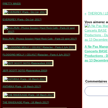
PRETTY MAIDS
EVERGREY [Paris - Oct 1st, 2017]
Vous aimerez au
BULLRUN - Photos Session [Hard Rock Cafe - Paris 22 sept 2017]
A Ne Pas Manq
Concerts BASE
FLOGGING MOLLY / CELKILT [Bataclan - Paris 4 July 2017]
Productions - D
au 13 Decembre
JEFF SCOTT SOTO {Raismesfest 2003]
Commentaires
ANTHRAX [Paris - 16 March 2017]
THE RAVEN AGE [Paris - 16 March 2017]