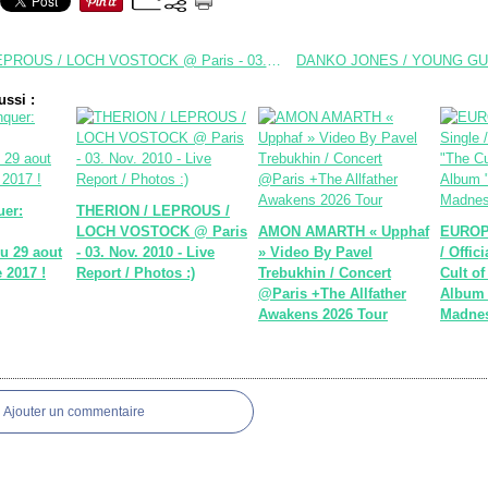
THERION / LEPROUS / LOCH VOSTOCK @ Paris - 03. Nov. 2010 - Live Report / Photos :)
ssi :
uer:
THERION / LEPROUS /
LOCH VOSTOCK @ Paris
AMON AMARTH « Upphaf
EUROP
u 29 aout
- 03. Nov. 2010 - Live
» Video By Pavel
/ Offic
 2017 !
Report / Photos :)
Trebukhin / Concert
Cult of
@Paris +The Allfather
Album
Awakens 2026 Tour
Madne
Ajouter un commentaire