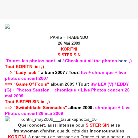
PARIS - TRABENDO
26 Mai 2009
KORITNI
SISTER SIN
Toutes les photos sont
ici
/ Check out all the photos
here
;)
Tout KORITNI ici ;)
==>
"Lady luck "
album 2007 / Tour:
Itw + chronique + live
photos concert 2007
==> "Game Of Fools"
album 2009 / Tour:
itw LEX (V) / EDDY
(G) + Photos Session + chronique + Live Photos concert 26
mai 2009
Tout SISTER SIN ici
;)
==> "Switchblade Serenades"
album 2009:
chronique + Live
Photos concert 26 mai 2009
Quel concert
, aussi i
ntense
pour
SISTER SIN
et sa
frontwoman d'enfer
, que du côté des
incontournables
KORITNI,
à nouveau de passage en France et pour notre plus