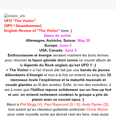
UFO
“The Visitor”
(SPV / Steamhammer)
English Review of "The Visitor"
here
;)
Dates de sortie:
Allemagne, Autriche, Suisse
: May 29
Europe
: June 2
USA, Canada
: June 2
Enthousiasme et énergie
seraient vraiment les bons termes
pour résumer
la façon géniale dont sonne
ce nouvel album de
la
légende du Rock anglais qu’est
UFO !! :)
« The Visitor »
a l’air d’avoir été fait par une
bande de jeunes
débordants d’énergie
et tout à la fois on entend au long des
10
morceaux toute l’expérience et la maturité musicale et
vocale glanées
au fil des années. Enfin, et non des moindres, il
est à noter que
l'édifice repose solidement sur un line-up fort
et uni:
on entend nettement combien le groupe a pris de
plaisir avec ce nouvel opus :)
Merci à
Phil Mogg (V), Paul Raymond (G / K), Andy Parker (D),
tout autant qu’au classieux guitariste américain
Vinnie Moore
pour cette nouvelle sortie qui devrait ravir les fans, mais aussi