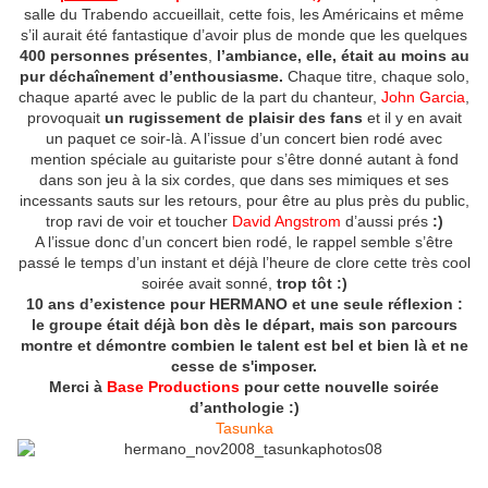
salle du Trabendo accueillait, cette fois, les Américains et même
s’il aurait été fantastique d’avoir plus de monde que les quelques
400 personnes présentes
,
l’ambiance, elle, était au moins au
pur déchaînement d’enthousiasme.
Chaque titre, chaque solo,
chaque aparté avec le public de la part du chanteur,
John Garcia
,
provoquait
un rugissement de plaisir des fans
et il y en avait
un paquet ce soir-là. A l’issue d’un concert bien rodé avec
mention spéciale au guitariste pour s’être donné autant à fond
dans son jeu à la six cordes, que dans ses mimiques et ses
incessants sauts sur les retours, pour être au plus près du public,
trop ravi de voir et toucher
David Angstrom
d’aussi prés
:)
A l’issue donc d’un concert bien rodé, le rappel semble s’être
passé le temps d’un instant et déjà l’heure de clore cette très cool
soirée avait sonné,
trop tôt :)
10 ans d’existence pour HERMANO et une seule réflexion :
le groupe était déjà bon dès le départ, mais son parcours
montre et démontre combien le talent est bel et bien là et ne
cesse de s'imposer.
Merci à
Base
Productions
pour cette nouvelle soirée
d’anthologie :)
Tasunka