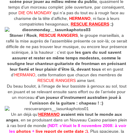
scène pour jouer au milieu même du public
, quasiment le
temps d’un morceau complet: jolie ouverture, par conséquent,
pour
DIE ON MONDAY
qui n’a pas du tout eu à rougir face au
charisme de la tête d’affiche,
HERMANO
, ni face à leurs
compatriotes hexagonaux,
RESCUE RANGERS
;)
Stoner / Rock
,
RESCUE RANGERS
, le groupe marseillais, a
raflé la mise auprès de l’assemblée présente ce soir-là; ce serait
difficile de ne pas trouver leur musique, ou encore leur présence
scénique, à la hauteur : c’est que
les gars du sud savent
assurer et rester en même temps modestes, comme le
souligne leur chanteur-guitariste de frontman en précisant
leur fierté et leur plaisir d’être là, devant tous
et en guest
d’
HERMANO
, cette formation que chacun des membres de
RESCUE RANGERS
aime tant.
Du beau boulot, à l’image de leur bassiste à genoux au sol, tout
en jouant et se relevant ensuite sans effort ou de l’arrivée pour
un morceau
d’un joueur d’instrument australien joué à
l’unisson de la guitare : chapeau ! :)
Un an déjà qu’
HERMANO
avaient mis tout le monde aux
anges
, en se produisant dans un Nouveau Casino parisien plein
à ras bord de monde
(NDT: c'était le 8 novembre 2008: à voir
les
photos
+
live report de cette date ;)
.
Plus spacieuse, la