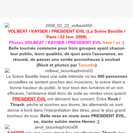
VOLBEAT / KAYSER / PRESIDENT EVIL (La Scène Bastille /
Paris / 22 fevr. 2008)
Photos VOLBEAT / KAYSER / PRESIDENT EVIL
here / ici
;)
Belle tournée commune pour trois groupes ayant chacun
leur public, leurs qualités, de quoi avoir l'assurance, en
résumé, de passer une soirée accrocheuse à souhait
(Récit et photos par
Tasunka
)
La Scène Bastille étant une salle intimiste où les
400 personnes
accueillies se sentent proches des musiciens, la scène étant à
bonne hauteur du public, le tout sous des lumières et un son
efficaces, l'ambiance était donc de suite au rendez-vous quand
PRESIDENT EVIL
ont démarré leur concert. Entre
Rock /
Thrash
, pèche et sourires aux lèvres, les allemands se sont
donné à fond dans l'interprétation des titres, pour le plus grand
bonheur de tous.
Belle mise en route avec PRESIDENT EVIL,
so, danke schön meine Herren ;)
KAYSER
ont, eux aussi, mis le feu, en offrant leur
Thrash
, leur