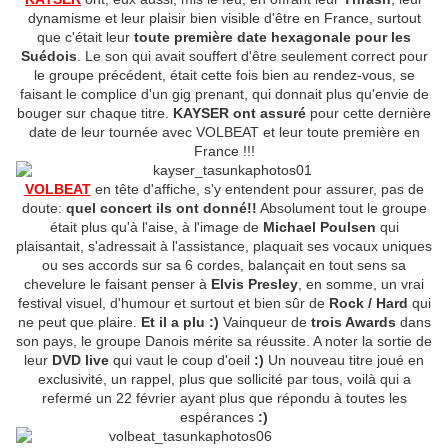
dynamisme et leur plaisir bien visible d'être en France, surtout
que c'était leur
toute première date hexagonale pour les
Suédois
. Le son qui avait souffert d'être seulement correct pour
le groupe précédent, était cette fois bien au rendez-vous, se
faisant le complice d'un gig prenant, qui donnait plus qu'envie de
bouger sur chaque titre.
KAYSER ont assuré
pour cette dernière
date de leur tournée avec VOLBEAT et leur toute première en
France !!!
VOLBEAT
en tête d'affiche, s'y entendent pour assurer, pas de
doute:
quel concert ils ont donné!!
Absolument tout le groupe
était plus qu'à l'aise, à l'image de
Michael Poulsen
qui
plaisantait, s'adressait à l'assistance, plaquait ses vocaux uniques
ou ses accords sur sa 6 cordes, balançait en tout sens sa
chevelure le faisant penser à
Elvis Presley
, en somme, un vrai
festival visuel, d'humour et surtout et bien sûr de
Rock / Hard
qui
ne peut que plaire.
Et il a plu :)
Vainqueur de
trois Awards
dans
son pays, le groupe Danois mérite sa réussite. A noter la sortie de
leur
DVD live
qui vaut le coup d'oeil
:)
Un nouveau titre joué en
exclusivité, un rappel, plus que sollicité par tous, voilà qui a
refermé un 22 février ayant plus que répondu à toutes les
espérances
:)