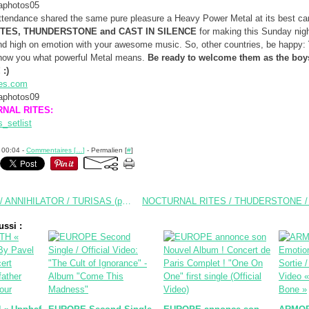
ttendance shared the same pure pleasure a Heavy Power Metal at its best ca
TES, THUNDERSTONE and CAST IN SILENCE
for making this Sunday nig
and high on emotion with your awesome music. So, other countries, be happy:
show you what powerful Metal means.
Be ready to welcome them as the boy
 :)
tes.com
URNAL RITES:
 00:04 -
Commentaires [
…
]
- Permalien [
#
]
ICED EARTH / ANNIHILATOR / TURISAS (photos, Paris oct. 31st, 2007)
ssi :