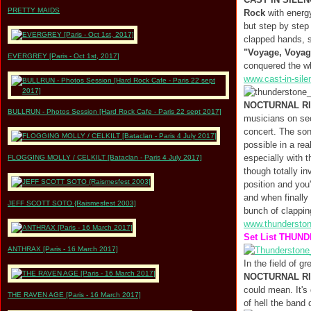
PRETTY MAIDS
Rock
with energy
but step by step
clapped hands, s
"Voyage, Voyag
EVERGREY [Paris - Oct 1st, 2017]
conquered the w
www.cast-in-sile
NOCTURNAL R
BULLRUN - Photos Session [Hard Rock Cafe - Paris 22 sept 2017]
musicians on sec
concert. The son
possible in a rea
especially with 
FLOGGING MOLLY / CELKILT [Bataclan - Paris 4 July 2017]
though totally in
position and you'
and when finally
JEFF SCOTT SOTO {Raismesfest 2003]
bunch of clappi
www.thunderston
Set List THUN
ANTHRAX [Paris - 16 March 2017]
In the field of g
NOCTURNAL R
could mean. It's
THE RAVEN AGE [Paris - 16 March 2017]
of hell the band 