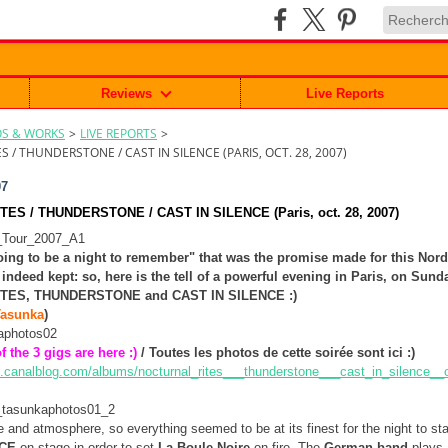
Reviews
Live Reports
S & WORKS
>
LIVE REPORTS
>
 / THUNDERSTONE / CAST IN SILENCE (PARIS, OCT. 28, 2007)
07
ES / THUNDERSTONE / CAST IN SILENCE (Paris, oct. 28, 2007)
oing to be a night to remember" that was the promise made for this No
 indeed kept: so, here is the tell of a powerful evening in Paris, on Sund
TES, THUNDERSTONE and CAST IN SILENCE :)
Tasunka
)
f the 3 gigs are here :)
/ Toutes les photos de cette soirée sont ici :)
os.canalblog.com/albums/nocturnal_rites___thunderstone___cast_in_silence_
e and atmosphere, so everything seemed to be at its finest for the night to s
NCE
on stage in order to set
La Boule Noire
on fire. The
German band
plays