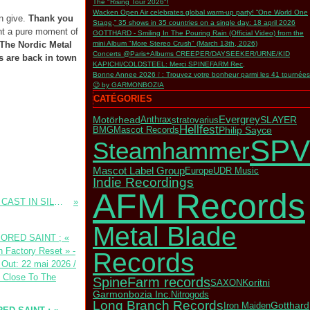
The "Rising Tour 2026"!
Wacken Open Air celebrates global warm-up party! “One World One
n give.
Thank you
Stage,” 35 shows in 35 countries on a single day: 18 april 2026
ht a pure moment of
GOTTHARD - Smiling In The Pouring Rain (Official Video) from the
The Nordic Metal
mini Album "More Stereo Crush" (March 13th, 2026)
Concerts @Paris+Albums CREEPER/DAYSEEKER/URNE/KID
s are back in town
KAPICHI/COLDSTEEL: Merci SPINEFARM Rec,
Bonne Annee 2026 ❕ : Trouvez votre bonheur parmi les 41 tournées
😉 by GARMONBOZIA
CATÉGORIES
Evergrey
SLAYER
Motörhead
stratovarius
Anthrax
Hellfest
Philip Sayce
BMG
Mascot Records
SPV
Steamhammer
Mascot Label Group
Europe
UDR Music
Indie Recordings
AFM Records
NOCTURNAL RITES / THUDERSTONE / CAST IN SILENCE (Photos, Paris oct 28, 2007)
Metal Blade
Records
SpineFarm records
Koritni
SAXON
Garmonbozia Inc.
Nitrogods
Long Branch Records
Gotthard
Iron Maiden