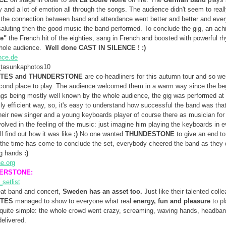
 and a lot of emotion all through the songs. The audience didn't seem to rea
 the connection between band and attendance went better and better and every
aluting then the good music the band performed. To conclude the gig, an ach
e"
the French hit of the eighties, sang in French and boosted with powerful r
hole audience.
Well done CAST IN SILENCE ! :)
nce.de
ITES and THUNDERSTONE
are co-headliners for this autumn tour and so we
ond place to play. The audience welcomed them in a warm way since the begi
gs being mostly well known by the whole audience, the gig was performed at a
lly efficient way, so, it's easy to understand how successful the band was that
their new singer and a young keyboards player of course there as musician for
volved in the feeling of the music: just imagine him playing the keyboards in 
ll find out how it was like
;)
No one wanted
THUNDESTONE
to give an end to
 the time has come to conclude the set, everybody cheered the band as they 
ng hands
:)
e.org
DERSTONE:
reat band and concert,
Sweden has an asset too.
Just like their talented coll
ITES
managed to show to everyone what real
energy, fun and pleasure
to pl
 quite simple: the whole crowd went crazy, screaming, waving hands, headban
delivered.