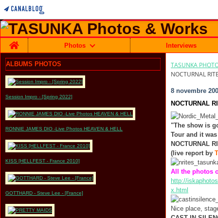
Home
Photos
Interviews
ALBUMS PHOTOS
TASUNKA PHOTO
NOCTURNAL RITES
8 novembre 20
Session Impro - [Spring 2022]
NOCTURNAL RIT
"The show is g
RONNIE JAMES DIO -Live Photos HEAVEN & HELL
Tour and it was
NOCTURNAL RI
(live report by
KISS [HELLFEST - France 2010]
All the photos o
http://iskaphot
x.html
GOTTHARD - Steve Lee - [France]
Nice place, stag
CAST IN SILE