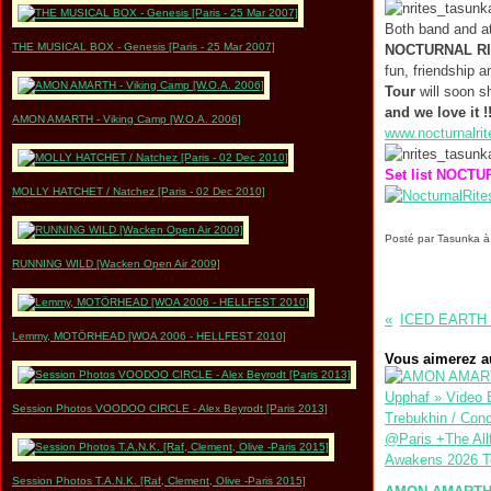
Both band and a
THE MUSICAL BOX - Genesis [Paris - 25 Mar 2007]
NOCTURNAL RI
fun, friendship 
Tour
will soon 
and we love it !!
AMON AMARTH - Viking Camp [W.O.A. 2006]
www.nocturnalri
Set list NOCT
MOLLY HATCHET / Natchez [Paris - 02 Dec 2010]
Posté par Tasunka à
RUNNING WILD [Wacken Open Air 2009]
Lemmy, MOTÖRHEAD [WOA 2006 - HELLFEST 2010]
Vous aimerez au
Session Photos VOODOO CIRCLE - Alex Beyrodt [Paris 2013]
Session Photos T.A.N.K. [Raf, Clement, Olive -Paris 2015]