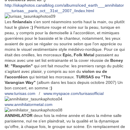
http://iskaphotos.canalblog.com/albums/iced_earth___annihilator
___turisas__paris_oct__31st__2007_/index.html
Les
finlandais
s'en sont néanmoins sortis haut la main, ou plutôt
haut le glaive
:)
Peinture rouge et noire sur la peau, tunique en
peau, y compris pour la demoiselle à l'accordéon, et mimiques
guerrières pour le bassiste et le chanteur, notamment, les yeux
avaient de quoi se régaler ou sourire selon que l'on apprécie ou
moins le visuel vestimentaire style médiévo-nordique. Pour ce qui
était des oreilles, les morceaux
Epic, Folk Metal
passaient au
mieux avec une set list entrainante et la cover réussie de
Boney
M: "Rasputin"
qui ont fait mouche: les premiers rangs du public
s'agitant avec plaisir, y compris au son du
violon ou de
l'accordéon
qui teintait les morceaux.
TURISAS ou "The
Varangian Way"
(album dans les bacs depuis octobre 2007) Un
bon concert, en somme
:)
www.turisas.com
/
www.myspace.com/turisasofficial
www.annihilatormetal.com
ANNIHILATOR
deux fois la même année et dans la même salle
parisienne, nul ne s'en plaindrait, vu la qualité et la dynamique
qu'offre, à chaque fois, le groupe sur scène. En remplacement de