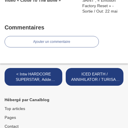
Video « Close To The Bone »
Commentaires
Ajouter un commentaire
< Intw HARDCORE
ICED EARTH /
SUPERSTAR, Adde
ANNIHILATOR / TURISAS
(Drums)
(photos, Paris oct. 31st,
2007) >
Hébergé par Canalblog
Top articles
Pages
Contact