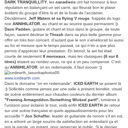
DARK TRANQUILLITY
, les
canadiens
ont fait honneur à leur
réputation en balançant un set carré, qui fleurait bon le plaisir
évident du groupe d'être là et de la foule de l'acclamer.
Décidément,
Jeff Waters et sa flying V rouge
, frappée du logo
noir
ANNIHILATOR
, au chant et au sourire quasi permanent
:)
Dave Padden
, guitare et chant et tous dans le groupe, de toute
façon, savent décliner le
Thrash
dans sa plus belle gamme pour
offrir un très bon concert, d'autant que le son s'améliorait lui aussi
au fur et mesure que le temps passait, ce qui n'en a que plus
permis d'apprécier leur prestation. En bémol, la set list était
courte de seulement
8 morceaux
, mais les classiques
(6 sur 8
titres)
étaient au rendez-vous, ce qui a un peu compensé. C'est
qu'
ANNIHILATOR
, on en redemande, il faut avouer
:)
www.icedearth.com
Dans le domaine "on en redemande",
ICED EARTH
se posent là
:)
Sollicités comme jamais par une salle à présent bondée, visuel
de scène entièrement aux chaudes couleurs du dernier album
"Framing Armageddon-Something Wicked partI",
lumières à
l'unisson pour éclairer le tout, voilà enfin
ICED EARTH
de retour
sur une scène française et quels applaudissements pour les
accueillir !!
Jon Schaffer
, leader et guitariste de renom s'il en est,
en a arboré un large sourire de satisfaction en entendant ça et
pris la parole, un instant, pour remercier le public. Si le dernier