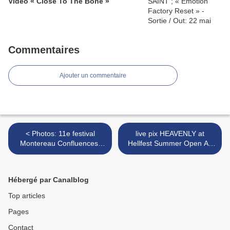
Video « Close To The Bone »
Commentaires
Ajouter un commentaire
< Photos: 11e festival
live pix HEAVENLY at
Montereau Confluences-
Hellfest Summer Open Air
France june 8-9, 2007
(France) >
Hébergé par Canalblog
Top articles
Pages
Contact