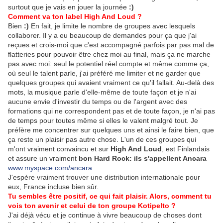
surtout que je vais en jouer la journée
:)
Comment va ton label High And Loud ?
Bien
:)
En fait, je limite le nombre de groupes avec lesquels
collaborer. Il y a eu beaucoup de demandes pour ça que j'ai
reçues et crois-moi que c'est accompagné parfois par pas mal de
flatteries pour pouvoir être chez moi au final, mais ça ne marche
pas avec moi: seul le potentiel réel compte et même comme ça,
où seul le talent parle, j'ai préféré me limiter et ne garder que
quelques groupes qui avaient vraiment ce qu'il fallait. Au-delà des
mots, la musique parle d'elle-même de toute façon et je n'ai
aucune envie d'investir du temps ou de l'argent avec des
formations qui ne correspondent pas et de toute façon, je n'ai pas
de temps pour toutes même si elles le valent malgré tout. Je
préfère me concentrer sur quelques uns et ainsi le faire bien, que
ça reste un plaisir pas autre chose. L'un de ces groupes qui
m'ont vraiment convaincu et sur
High And Loud
, est Finlandais
et assure un vraiment
bon Hard Rock: ils s'appellent Ancara
www.myspace.com/ancara
J'espère vraiment trouver une distribution internationale pour
eux, France incluse bien sûr.
Tu sembles être positif, ce qui fait plaisir. Alors, comment tu
vois ton avenir et celui de ton groupe Kotipelto ?
J'ai déjà vécu et je continue à vivre beaucoup de choses dont