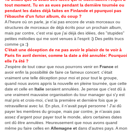
tout moment. Tu en as eues pendant la dernière tournée ou
pendant les dates déjà faites en Finlande et ppurquoi pas
l'ébauche d'un futur album, du coup ?
A l'heure où on parle, je n'ai pas encore de vrais morceaux ou
structures de morceaux de déjà écrits pour un prochain album,
mais par contre, c'est vrai que j'ai déjà des idées, des "stupides"
petites mélodies qui me sont venues à l'esprit
:)
Des petits trucs
comme ça
:)
C'était une déception de ne pas avoir le plaisir de te voir à
Paris fin avril dernier, comme la date a été annulée: Pourquoi
elle l'a été ?
J'espère de tout cœur que nous pourrons venir en
France
et
avoir enfin la possibilité de faire ce fameux concert: c'était
vraiment une telle déception pour moi et pour tout le groupe,
quand nous avons appris la nouvelle en pleine tournée, que cette
date et celle en
Italie
seraient annulées. Je pense que c'est dû à
une vraiment mauvaise organisation du tour manager qui s'y est
mal pris et crois-moi, c'est la première et dernière fois que je
retravaillerai avec lui. En plus, il n'avait payé personne ! J'ai dû
payer les membres du groupe, mais par contre, je n'avais pas
assez d'argent pour payer tout le monde, alors certaines dates
ont dû être annulées. Heureusement que nous avons quand
même pu faire celles en
Allemagne et
dans d'autres pays. A mon