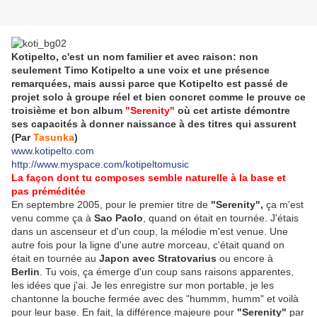
Kotipelto, c'est un nom familier et avec raison: non
seulement Timo Kotipelto a une voix et une présence
remarquées, mais aussi parce que Kotipelto est passé de
projet solo à groupe réel et bien concret comme le prouve ce
troisième et bon album
"Serenity"
où cet artiste démontre
ses capacités à donner naissance à des titres qui assurent
(Par
Tasunka
)
www.kotipelto.com
http://www.myspace.com/kotipeltomusic
La façon dont tu composes semble naturelle à la base et
pas préméditée
En septembre 2005, pour le premier titre de
"Serenity",
ça m'est
venu comme ça à
Sao Paolo
, quand on était en tournée. J'étais
dans un ascenseur et d'un coup, la mélodie m'est venue. Une
autre fois pour la ligne d'une autre morceau, c'était quand on
était en tournée au
Japon avec Stratovarius
ou encore à
Berlin
. Tu vois, ça émerge d'un coup sans raisons apparentes,
les idées que j'ai. Je les enregistre sur mon portable, je les
chantonne la bouche fermée avec des "hummm, humm" et voilà
pour leur base. En fait, la différence majeure pour
"Serenity"
par