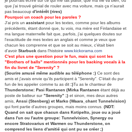
je pourrais écrire sur ce qui me fait plaisir, que ma vie va bien, ou
que j'ai trouvé génial de rouler avec ma voiture, mais ça n'aurait
pas beaucoup
d'intérêt (rires)
Pourquoi un coach pour les paroles ?
J'ai pris un
assistant
pour les textes, comme pour les albums
précédents, étant donné que, tu vois, ma mère est Finlandaise et
ma langue maternelle fait que, parfois, j'ai quelques doutes sur
l'exactitude de mes textes an anglais et comme je veux que
chacun les comprenne et que se soit au mieux, c'était bien
d'avoir
Starbuck
dans l'histoire
www.kickorama.com
C'est plus une question pour le fun, mais qui sont les
"Brothers of balls" mentionnés pour les backing vocals à la
fin du livret de "Serenity" ?
(Sourire amusé même audible au téléphone :)
Ce sont des
amis et j'avais envie qu'ils participent à "Serenity". C'était du pur
fun de les appeler comme tu as dit
:)
Tu as le chanteur de
Thunderstone: Pasi Rantanen (Mirka Rantanen
étant déjà au
poste de batteur sur
"Serenity"
;)
et sinon, mes deux autres
amis,
Anssi (Stenberg) et Marko (Waara_chant Tunnelvision)
qui font partie d'autres groupes, mais moins connus.
(NDT:
Quand on sait que chacun dans Kotipelto, joue ou a joué
dans l'un ou l'autre groupe: Tunnelvision, Synergy ou
encore Stratovarius et Warmen ou Thunderstone, on
comprend les liens d'amitié qui ont pu se créer ;)