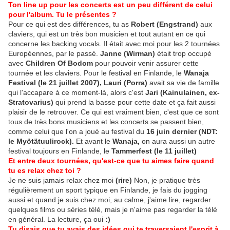
Ton line up pour les concerts est un peu différent de celui
pour l'album. Tu le présentes ?
Pour ce qui est des différences, tu as
Robert (Engstrand)
aux
claviers, qui est un très bon musicien et tout autant en ce qui
concerne les backing vocals. Il était avec moi pour les 2 tournées
Européennes, par le passé.
Janne (Wirman)
était trop occupé
avec
Children Of Bodom
pour pouvoir venir assurer cette
tournée et les claviers. Pour le festival en Finlande, le
Wanaja
Festival (le 21 juillet 2007), Lauri (Porra)
avait sa vie de famille
qui l'accapare à ce moment-là, alors c'est
Jari (Kainulainen, ex-
Stratovarius)
qui prend la basse pour cette date et ça fait aussi
plaisir de le retrouver. Ce qui est vraiment bien, c'est que ce sont
tous de très bons musiciens et les concerts se passent bien,
comme celui que l'on a joué au festival du
16 juin dernier (NDT:
le Myötätuulirock).
Et avant le
Wanaja,
on aura aussi un autre
festival toujours en Finlande, le
Tammerfest
(le 11 juillet)
Et entre deux tournées, qu'est-ce que tu aimes faire quand
tu es relax chez toi ?
Je ne suis jamais relax chez moi
(rire)
Non, je pratique très
régulièrement un sport typique en Finlande, je fais du jogging
aussi et quand je suis chez moi, au calme, j'aime lire, regarder
quelques films ou séries télé, mais je n'aime pas regarder la télé
en général. La lecture, ça oui
:)
Tu disais que tu avais des idées qui te traversaient l'esprit à