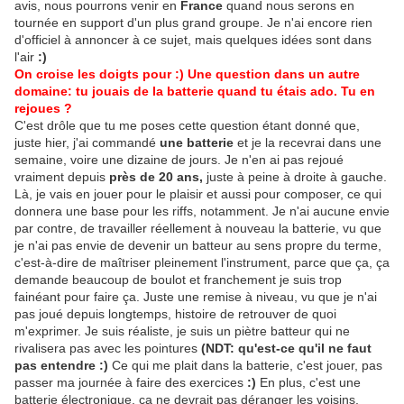
avis, nous pourrons venir en
France
quand nous serons en
tournée en support d'un plus grand groupe. Je n'ai encore rien
d'officiel à annoncer à ce sujet, mais quelques idées sont dans
l'air
:)
On croise les doigts pour :) Une question dans un autre
domaine: tu jouais de la batterie quand tu étais ado. Tu en
rejoues ?
C'est drôle que tu me poses cette question étant donné que,
juste hier, j'ai commandé
une batterie
et je la recevrai dans une
semaine, voire une dizaine de jours. Je n'en ai pas rejoué
vraiment depuis
près de 20 ans,
juste à peine à droite à gauche.
Là, je vais en jouer pour le plaisir et aussi pour composer, ce qui
donnera une base pour les riffs, notamment. Je n'ai aucune envie
par contre, de travailler réellement à nouveau la batterie, vu que
je n'ai pas envie de devenir un batteur au sens propre du terme,
c'est-à-dire de maîtriser pleinement l'instrument, parce que ça, ça
demande beaucoup de boulot et franchement je suis trop
fainéant pour faire ça. Juste une remise à niveau, vu que je n'ai
pas joué depuis longtemps, histoire de retrouver de quoi
m'exprimer. Je suis réaliste, je suis un piètre batteur qui ne
rivalisera pas avec les pointures
(NDT: qu'est-ce qu'il ne faut
pas entendre :)
Ce qui me plait dans la batterie, c'est jouer, pas
passer ma journée à faire des exercices
:)
En plus, c'est une
batterie électronique, ça ne devrait pas déranger les voisins,