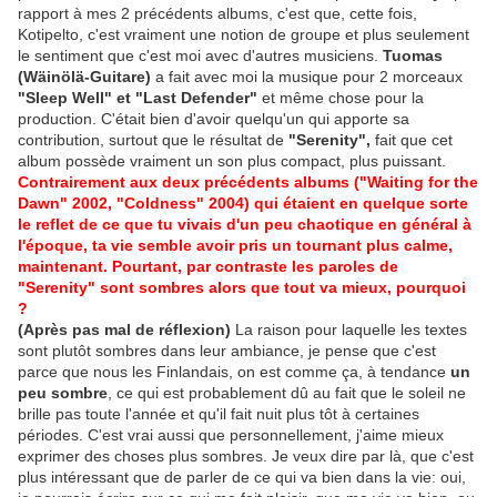
rapport à mes 2 précédents albums, c'est que, cette fois,
Kotipelto, c'est vraiment une notion de groupe et plus seulement
le sentiment que c'est moi avec d'autres musiciens.
Tuomas
(Wäinölä-Guitare)
a fait avec moi la musique pour 2 morceaux
"Sleep Well" et "Last Defender"
et même chose pour la
production. C'était bien d'avoir quelqu'un qui apporte sa
contribution, surtout que le résultat de
"Serenity",
fait que cet
album possède vraiment un son plus compact, plus puissant.
Contrairement aux deux précédents albums ("Waiting for the
Dawn" 2002, "Coldness" 2004) qui étaient en quelque sorte
le reflet de ce que tu vivais d'un peu chaotique en général à
l'époque, ta vie semble avoir pris un tournant plus calme,
maintenant. Pourtant, par contraste les paroles de
"Serenity" sont sombres alors que tout va mieux, pourquoi
?
(Après pas mal de réflexion)
La raison pour laquelle les textes
sont plutôt sombres dans leur ambiance, je pense que c'est
parce que nous les Finlandais, on est comme ça, à tendance
un
peu sombre
, ce qui est probablement dû au fait que le soleil ne
brille pas toute l'année et qu'il fait nuit plus tôt à certaines
périodes. C'est vrai aussi que personnellement, j'aime mieux
exprimer des choses plus sombres. Je veux dire par là, que c'est
plus intéressant que de parler de ce qui va bien dans la vie: oui,