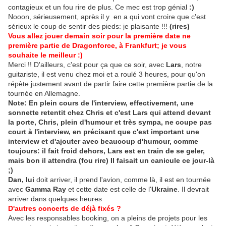
contagieux et un fou rire de plus. Ce mec est trop génial
:)
Nooon, sérieusement, après il y en a qui vont croire que c'est
sérieux le coup de sentir des pieds: je plaisante !!!
(rires)
Vous allez jouer demain soir pour la première date ne
première partie de Dragonforce, à Frankfurt; je vous
souhaite le meilleur :)
Merci !! D'ailleurs, c'est pour ça que ce soir, avec
Lars
, notre
guitariste, il est venu chez moi et a roulé 3 heures, pour qu'on
répète justement avant de partir faire cette première partie de la
tournée en Allemagne.
Note: En plein cours de l'interview, effectivement, une
sonnette retentit chez Chris et c'est Lars qui attend devant
la porte, Chris, plein d'humour et très sympa, ne coupe pas
court à l'interview, en précisant que c'est important une
interview et d'ajouter avec beaucoup d'humour, comme
toujours: il fait froid dehors, Lars est en train de se geler,
mais bon il attendra (fou rire) Il faisait un canicule ce jour-là
;)
Dan, lui
doit arriver, il prend l'avion, comme là, il est en tournée
avec
Gamma Ray
et cette date est celle de l'
Ukraine
. Il devrait
arriver dans quelques heures
D'autres concerts de déjà fixés ?
Avec les responsables booking, on a pleins de projets pour les