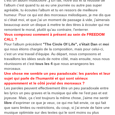
c'est un album multicolore
:)
En fait, notre but et la réussite de
l'album c'est quand tu as eu une journée ou autre pas super
agréable, tu écoutes l'album et tu en ressors de meilleure
humeur. Pour ce qui est des morceaux mélodiques, je me dis que
si c'était moi, et que j'ai un moment de passage à vide, j'aimerais
beaucoup avoir un disque à mettre te des titres à écouter qui me
remontent le moral, plutôt qu'au contraire, l'enterrer.
Vous composez comment à présent au sein de FREEDOM
CALL ?
Pour l'album précédent
"The Circle Of Life", c'était Dan
et
moi
qui nous étions chargés de la composition, mais pour celui-ci,
c'est un vrai travail d'équipe. Au départ, nous composons et
travaillons les idées seuls de notre côté, mais ensuite, nous nous
réunissons et c'est
tous les 4
que nous arrangeons les
morceaux.
Une chose me semble un peu paradoxale: les paroles et leur
sujet qui parle de l'humanité et qui sont sérieux
apparemment et le côté jovial des morceaux ?
Les paroles peuvent effectivement être un peu paradoxale entre
les lyrics un peu graves et la musique qui elle ne l'est pas et est
joyeuse. Mais, ça c'est toujours la même chose, j'aime me sentir
libre
d'exprimer ce que je veux, ce qui me fait envie, ce qui fait
que sans limites ou restrictions, du coup, si j'ai envie de faire une
musique optimiste sur des textes qui le sont moins ou plus