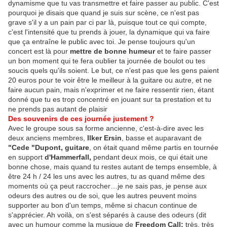
dynamisme que tu vas transmettre et faire passer au public. C'est
pourquoi je disais que quand je suis sur scène, ce n'est pas
grave s'il y a un pain par ci par là, puisque tout ce qui compte,
c'est l'intensité que tu prends à jouer, la dynamique qui va faire
que ça entraîne le public avec toi. Je pense toujours qu'un
concert est là pour
mettre de bonne humeur
et te faire passer
un bon moment qui te fera oublier ta journée de boulot ou tes
soucis quels qu'ils soient. Le but, ce n'est pas que les gens paient
20 euros pour te voir être le meilleur à la guitare ou autre, et ne
faire aucun pain, mais n'exprimer et ne faire ressentir rien, étant
donné que tu es trop concentré en jouant sur ta prestation et tu
ne prends pas autant de plaisir
Des souvenirs de ces journée justement ?
Avec le groupe sous sa forme ancienne, c'est-à-dire avec les
deux anciens membres,
Ilker Ersin
, basse et auparavant de
"Cede "Dupont, guitare
, on était quand même partis en tournée
en support
d'Hammerfall,
pendant deux mois, ce qui était une
bonne chose, mais quand tu restes autant de temps ensemble, à
être 24 h / 24 les uns avec les autres, tu as quand même des
moments où ça peut raccrocher…je ne sais pas, je pense aux
odeurs des autres ou de soi, que les autres peuvent moins
supporter au bon d'un temps, même si chacun continue de
s'apprécier. Ah voilà, on s'est séparés à cause des odeurs (dit
avec un humour comme la musique de
Freedom Call:
très, très