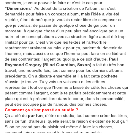
sombres, je veux pouvoir le faire et c'est le cas pour
"Dimensions
". Au début de la création de l'album, on s'est
demandés pour faire un concept album, mais l'idée a vite été
rejetée, étant donné que je voulais rester libre de composer ce
que je voulais, de passer de quelque chose de gai pour un
morceau, à quelque chose d'un peu plus mélancolique pour un
autre et un concept album avec sa structure figée aurait été trop
limitatif pour ça. C'est vrai que les textes et l'artwork le
représentent vraiment au mieux pour ça, parlent du devenir de
l'homme, mais aussi de ce que l'homme peut faire en se libérant
de ses contraintes: l'argent ou quoi que ce soit d'autre.
Paul
Raymond Gregory (Blind Guardian, Saxon)
a fait du très bon
travail, une nouvelle fois, tout comme pour les derniers albums
précédents. On a discuté ensemble et il a fait cette pochette
réussie, je trouve. Tu y vois un vaisseau et les crânes
représentent tout ce que l'homme a laissé de côté, les choses qui
pèsent comme l'argent, dont je te parlais précédemment et cette
place qui est à présent libre dans le coeur, dans la personnalité,
peut être occupée par de l'amour, des bonnes choses.
Comment ça s'est passé en studio ?
Ça a été du
pur fun
, d'être en studio, tout comme créer les titres;
sans ce fun, d'ailleurs, quelle serait la raison d'exister de tout ça ?
Si on ne prend pas du plaisir soi même à faire les choses,
comment faire passer ça et le transmettre au public