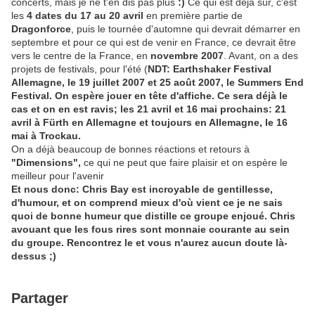
concerts, mais je ne t'en dis pas plus
:)
Ce qui est déjà sur, c'est
les
4 dates du 17 au 20 avril
en première partie de
Dragonforce
, puis le tournée d'automne qui devrait démarrer en
septembre et pour ce qui est de venir en France, ce devrait être
vers le centre de la France, en
novembre 2007
. Avant, on a des
projets de festivals, pour l'été (
NDT: Earthshaker Festival
Allemagne, le 19 juillet 2007 et 25 août 2007, le Summers End
Festival. On espère jouer en tête d'affiche. Ce sera déjà le
cas et on en est ravis; les 21 avril et 16 mai prochains: 21
avril à Fürth en Allemagne et toujours en Allemagne, le 16
mai à Trockau.
On a déjà beaucoup de bonnes réactions et retours à
"Dimensions",
ce qui ne peut que faire plaisir et on espère le
meilleur pour l'avenir
Et nous donc: Chris Bay est incroyable de gentillesse,
d'humour, et on comprend mieux d'où vient ce je ne sais
quoi de bonne humeur que distille ce groupe enjoué. Chris
avouant que les fous rires sont monnaie courante au sein
du groupe. Rencontrez le et vous n'aurez aucun doute là-
dessus ;)
Partager