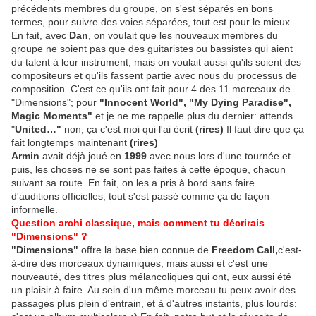
précédents membres du groupe, on s'est séparés en bons
termes, pour suivre des voies séparées, tout est pour le mieux.
En fait, avec
Dan
, on voulait que les nouveaux membres du
groupe ne soient pas que des guitaristes ou bassistes qui aient
du talent à leur instrument, mais on voulait aussi qu'ils soient des
compositeurs et qu'ils fassent partie avec nous du processus de
composition. C'est ce qu'ils ont fait pour 4 des 11 morceaux de
"Dimensions"; pour
"Innocent World", "My Dying Paradise",
Magic Moments"
et je ne me rappelle plus du dernier: attends
"
United…"
non, ça c'est moi qui l'ai écrit
(rires)
Il faut dire que ça
fait longtemps maintenant
(rires)
Armin
avait déjà joué en
1999
avec nous lors d'une tournée et
puis, les choses ne se sont pas faites à cette époque, chacun
suivant sa route. En fait, on les a pris à bord sans faire
d'auditions officielles, tout s'est passé comme ça de façon
informelle.
Question archi classique, mais comment tu décrirais
"Dimensions" ?
"Dimensions"
offre la base bien connue de
Freedom Call,
c'est-
à-dire des morceaux dynamiques, mais aussi et c'est une
nouveauté, des titres plus mélancoliques qui ont, eux aussi été
un plaisir à faire. Au sein d'un même morceau tu peux avoir des
passages plus plein d'entrain, et à d'autres instants, plus lourds: