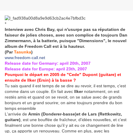
*
Interview avec Chris Bay, qui n'usurpe pas sa réputation de
faiseur de jolies choses, avec son complice de toujours Dan
Zimmermann, à la batterie, puisque "Dimensions", le nouvel
album de Freedom Call est à la hauteur.
(Par
Tasunka
)
www.freedom-call.net
Release date for Germany: april 20th, 2007
Release date for Europe: april 23th, 2007
Pourquoi le départ en 2005 de "Cede" Dupont (guitare) et
ensuite de Ilker (Ersin) à la basse ?
Tu sais quand il est temps de se dire au revoir, il est temps, c'est
comme dans un couple. En fait avec
Ilker
notamment, on est
restés amis et quand on se revoit, on se salue avec de grands
bonjours et un grand sourire; on aime toujours prendre du bon
temps ensemble
L'arrivée de
Armin (Donderer-basse)et de Lars (Rettkowitz,
guitare)
, est une bouffée de fraîcheur, d'idées nouvelles, et c'est
finalment une bonne chose qu'il y ait eu ce changement de line
up, ça apporte un renouveau. Comme en plus, avec les