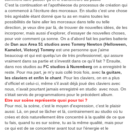
C'est la continuation et l'apothéeose du processus de création qui
a commencé à l'écriture des morceaux. En studio c'est une chose
très agréable étant donné que tu as en mains toutes les
possibilités de faire aller les morceaux dans telle ou telle
direction, je veux dire par là, de trouver de nouvelles idées, de les
incorporer, mais aussi d'explorer, d'essayer de nouvelles choses,
pour voir comment ça sonne. On a d'abord fait les parties batterie
de
Dan aux Area 51 studios avec Tommy Newton (Helloween,
Kamelot, Victory) Tommy
est une personne que j'aime
beaucoup et qui est quelqu'un de très professionnel, qui assure
vraiment dans sa partie et s'investit dans ce qu'il fait ? Ensuite,
dans nos studios au
FC studios à Nuremberg
on a enregistré le
reste. Pour ma part, je m'y suis collé trois fois, avec
la guitare,
les claviers et enfin le chant
. Pour les claviers, on en a plus
d'officiel et celui-ci, même s'il avait déjà joué des claviers avec
nous, n'avait pourtant jamais enregistré en studio avec nous. On
s'était servis de programmations pour le précédent album.
Etre sur scène représente quoi pour toi ?
Pour moi, la scène, c'est le moyen d'expression, c'est le plaisir
aussi. Là, on peut se lâcher et là, contrairement au studio où tu
crées et dois naturellement être concentré à la qualité de ce que
tu fais, quand tu es sur scène, tu as la même qualité, mais pour
ce qui est de se concentrer avant tout sur l'énergie et le