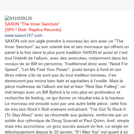
SAXON "The Inner Sanctum"
(SPV / Distr. Replica Records)
www.saxon747.com
SAXON voit son aigle prendre à nouveau les airs avec un "The
Inner Sanctum" au son orienté live et ses morceaux qui offrent un
panel à la fois dans la plus pure tradition SAXON et aussi et c'est
tout l'intérêt de l'album, avec des avancées, notamment dans les
vocaux de sir Biff en personne. Traditionnel donc avec "Need For
Speed", "Let Me Feel Your Power", joués tempo à fond et ces
titres même s'ils ne sont pas du tout meilleur tonneau, n'en
demeurent pas moins bien faits et agréables à l'oreille. Mais la
pièce maîtresse de l'album est bel et bien "Red Star Falling", un
mid tempo avec un Biff Byford à la voix plus en profondeur et
recherche de feeling, ce qui donne un résultat très à la hauteur.
Le morceau est ensuite suivi par une autre belle pièce, cette fois
de très bon Rock'n Roll vraiment entraînant: "I've Got To Rock It
(To Stay Alive)" avec sa ritournelle aux guitares, renforcée par un
solide duo rythmique de Doug Scarratt et Paul Quinn, bref, simple
mais très accrocheur, un gros succès assuré en live. Le single en
téléchargement depuis le 20 janvier, "If I Was You" est quant à lui